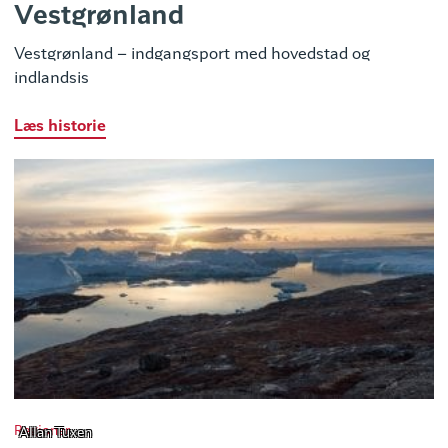
Vestgrønland
Vestgrønland – indgangsport med hovedstad og
indlandsis
Læs historie
Regioner
Allan Tuxen