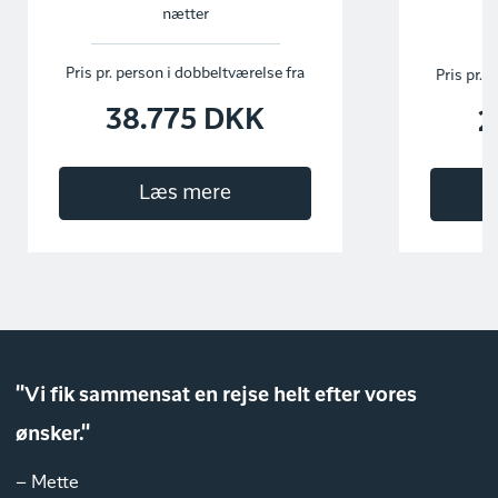
nætter
Pris pr. person i dobbeltværelse fra
Pris pr. 
38.775 DKK
2
Læs mere
"Vi fik sammensat en rejse helt efter vores
ønsker."
– Mette