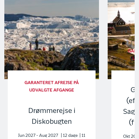
GARA
UD
GARANTERET AFREJSE PÅ
Gr
UDVALGTE AFGANGE
(eft
Drømmerejse i
Sag
Diskobugten
(f
Jun 2027 - Aug 2027 | 12 dage | 11
Okt 202