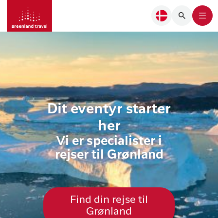
Dit eventyr starter
her
Vi er specialister i
rejser til Grønland
Find din rejse til
Grønland