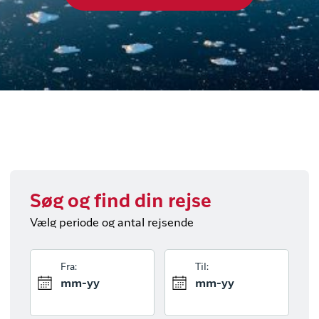
Søg og find din rejse
Vælg periode og antal rejsende
Fra:
Til:
mm-yy
mm-yy