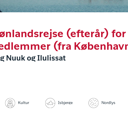
rønlandsrejse (efterår) fo
edlemmer (fra Københav
g Nuuk og Ilulissat
Isbjerge
Kultur
Nordlys