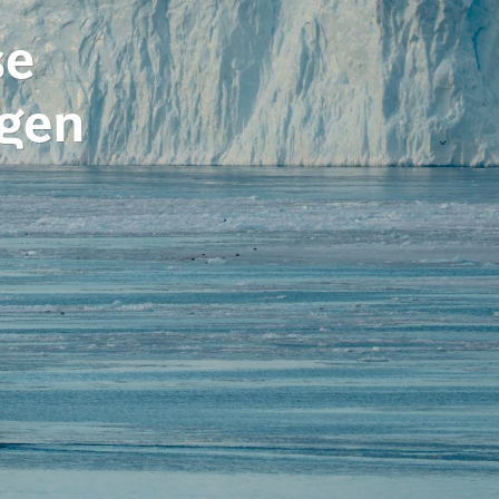
se
agen