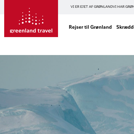
VI ER EJET AF GRØNLAND
VI HAR GRØ
Rejser til Grønland
Skrædde