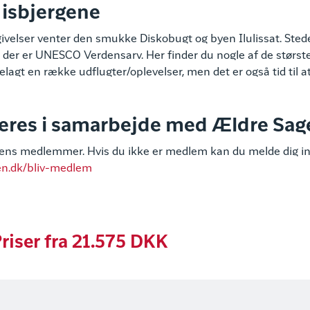
 isbjergene
givelser venter den smukke Diskobugt og byen Ilulissat. Ste
rd, der er UNESCO Verdensarv. Her finder du nogle af de størst
telagt en række udflugter/oplevelser, men det er også tid til 
eres i samarbejde med Ældre Sag
gens medlemmer. Hvis du ikke er medlem kan du melde dig i
en.dk/bliv-medlem
riser fra 21.575 DKK