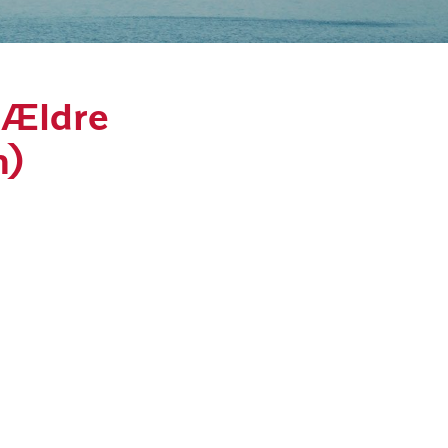
r Ældre
n)