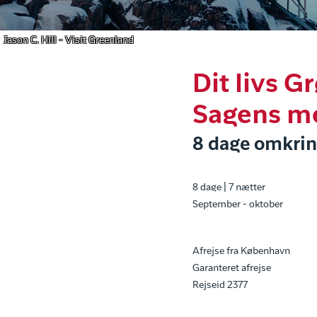
Jason C. Hill - Visit Greenland
Dit livs G
Sagens m
8 dage omkrin
8 dage | 7 nætter
September - oktober
Afrejse fra København
Garanteret afrejse
Rejseid 2377