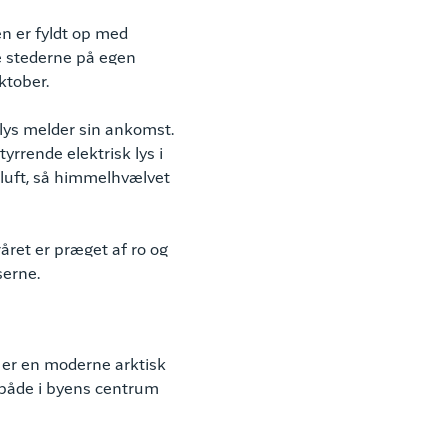
en er fyldt op med
de stederne på egen
ktober.
lys melder sin ankomst.
yrrende elektrisk lys i
 luft, så himmelhvælvet
året er præget af ro og
serne.
 er en moderne arktisk
r både i byens centrum