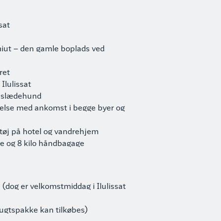
sat
miut – den gamle boplads ved
ret
 Ilulissat
 slædehund
delse med ankomst i begge byer og
øj på hotel og vandrehjem
ge og 8 kilo håndbagage
(dog er velkomstmiddag i Ilulissat
lugtspakke kan tilkøbes)