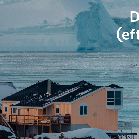
D
(ef