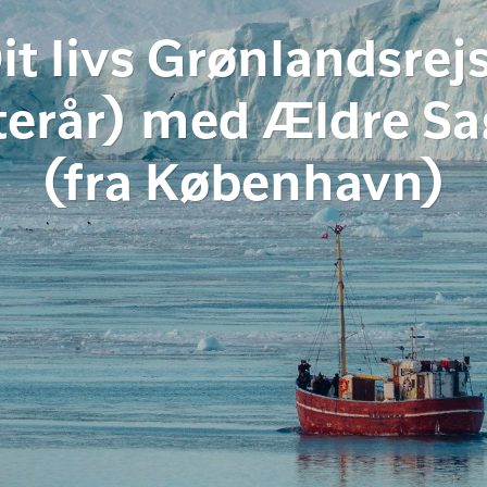
it livs Grønlandsrej
terår) med Ældre S
(fra København)