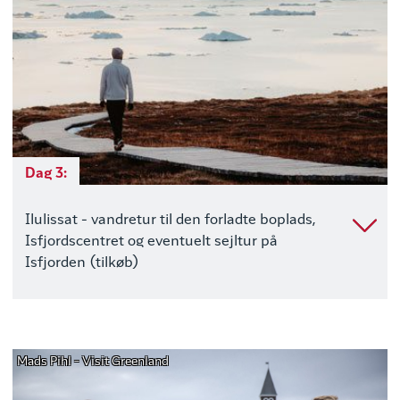
Dag 3:
Ilulissat - vandretur til den forladte boplads,
Isfjordscentret og eventuelt sejltur på
Isfjorden (tilkøb)
Mads Pihl - Visit Greenland