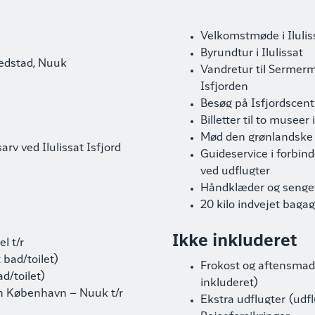
Velkomstmøde i Ilulis
Byrundtur i Ilulissat
vedstad, Nuuk
Vandretur til Sermer
Isfjorden
Besøg på Isfjordscent
Billetter til to museer i
Mød den grønlandske
v ved Ilulissat Isfjord
Guideservice i forbin
ved udflugter
Håndklæder og senget
20 kilo indvejet baga
Ikke inkluderet
el t/r
 bad/toilet)
Frokost og aftensmad 
d/toilet)
inkluderet)
n København – Nuuk t/r
Ekstra udflugter (udf