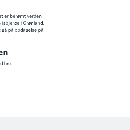
det er berømt verden
e isbjerge i Grønland.
at gå på opdagelse på
en
nd her: