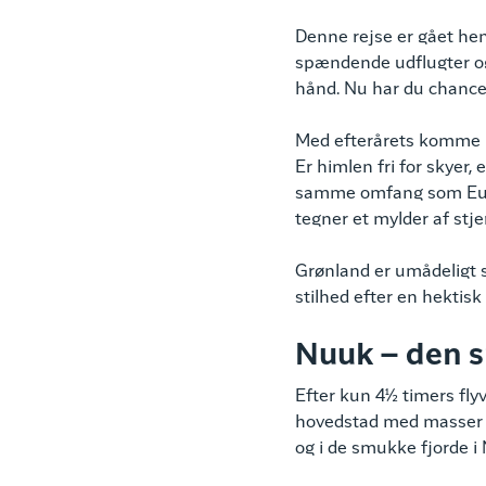
Denne rejse er gået hen
spændende udflugter og 
hånd. Nu har du chancen
Med efterårets komme b
Er himlen fri for skyer,
samme omfang som Europ
tegner et mylder af stj
Grønland er umådeligt s
stilhed efter en hektis
Nuuk – den 
Efter kun 4½ timers fly
hovedstad med masser af
og i de smukke fjorde i