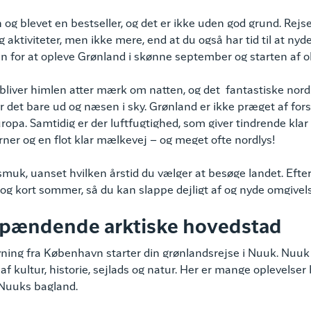
 og blevet en bestseller, og det er ikke uden god grund. Rejs
aktiviteter, men ikke mere, end at du også har tid til at ny
 for at opleve Grønland i skønne september og starten af o
liver himlen atter mærk om natten, og det fantastiske nord
 er det bare ud og næsen i sky. Grønland er ikke præget af forst
a. Samtidig er der luftfugtighed, som giver tindrende klar
erner og en flot klar mælkevej – og meget ofte nordlys!
muk, uanset hvilken årstid du vælger at besøge landet. Efter
k og kort sommer, så du kan slappe dejligt af og nyde omgivel
spændende arktiske hovedstad
vning fra København starter din grønlandsrejse i Nuuk. Nuuk
 kultur, historie, sejlads og natur. Her er mange oplevelse
 Nuuks bagland.