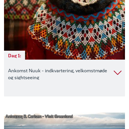
Dag 1:
Ankomst Nuuk - indkvartering, velkomstmøde
og sightseeing
Aningaaq R. Carlsen - Visit Greenland