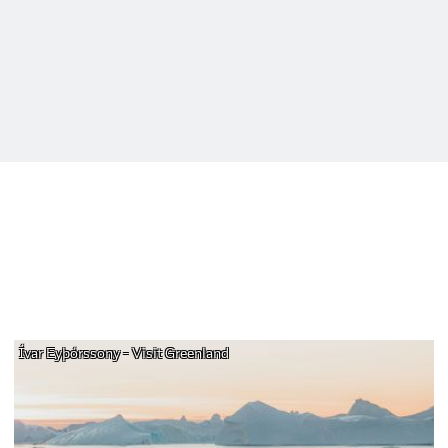
Ívar Eyþórssony - Visit Greenland