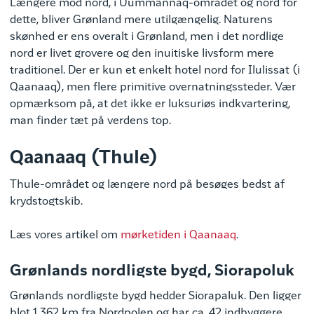
Længere mod nord, i Uummannaq-området og nord for
dette, bliver Grønland mere utilgængelig. Naturens
skønhed er ens overalt i Grønland, men i det nordlige
nord er livet grovere og den inuitiske livsform mere
traditionel. Der er kun et enkelt hotel nord for Ilulissat (i
Qaanaaq), men flere primitive overnatningssteder. Vær
opmærksom på, at det ikke er luksuriøs indkvartering,
man finder tæt på ​​verdens top.
Qaanaaq (Thule)
Thule-området og længere nord på besøges bedst af
krydstogtskib.
Læs vores artikel om
mørketiden i Qaanaaq
.
Grønlands nordligste bygd, Siorapoluk
Grønlands nordligste bygd hedder Siorapaluk. Den ligger
blot 1.362 km fra Nordpolen og har ca. 42 indbyggere.