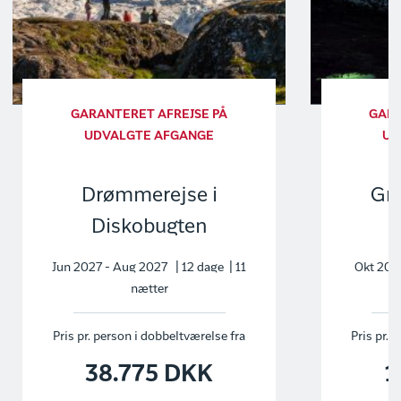
GARANTERET AFREJSE PÅ
GARA
UDVALGTE AFGANGE
UD
Drømmerejse i
Grø
Diskobugten
e
Jun 2027 - Aug 2027 | 12 dage | 11
Okt 2026
nætter
Pris pr. person i dobbeltværelse fra
Pris pr. 
38.775 DKK
1