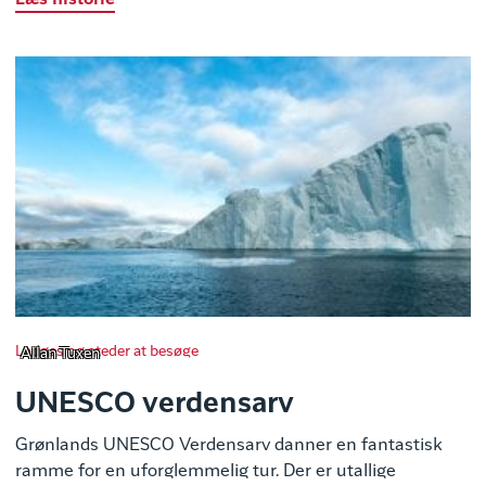
Læs historie
Lodges og steder at besøge
Allan Tuxen
UNESCO verdensarv
Grønlands UNESCO Verdensarv danner en fantastisk
ramme for en uforglemmelig tur. Der er utallige