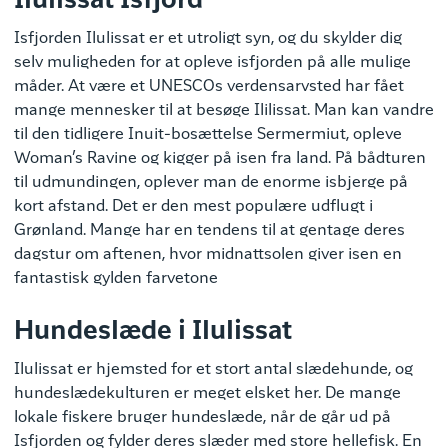
Ilulissat Isfjord
Isfjorden Ilulissat er et utroligt syn, og du skylder dig
selv muligheden for at opleve isfjorden på alle mulige
måder. At være et UNESCOs verdensarvsted har fået
mange mennesker til at besøge Ililissat. Man kan vandre
til den tidligere Inuit-bosættelse Sermermiut, opleve
Woman’s Ravine og kigger på isen fra land. På bådturen
til udmundingen, oplever man de enorme isbjerge på
kort afstand. Det er den mest populære udflugt i
Grønland. Mange har en tendens til at gentage deres
dagstur om aftenen, hvor midnattsolen giver isen en
fantastisk gylden farvetone
Hundeslæde i Ilulissat
Ilulissat er hjemsted for et stort antal slædehunde, og
hundeslædekulturen er meget elsket her. De mange
lokale fiskere bruger hundeslæde, når de går ud på
Isfjorden og fylder deres slæder med store hellefisk. En