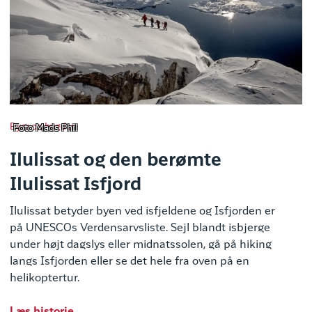
Byer og bygder
Foto Mads Phil
Ilulissat og den berømte
Ilulissat Isfjord
Ilulissat betyder byen ved isfjeldene og Isfjorden er
på UNESCOs Verdensarvsliste. Sejl blandt isbjerge
under højt dagslys eller midnatssolen, gå på hiking
langs Isfjorden eller se det hele fra oven på en
helikoptertur.