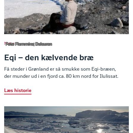
Natur
Foto Flemming Deleuran
Eqi – den kælvende bræ
Få steder i Grønland er så smukke som Eqi-bræen,
der munder ud i en fjord ca. 80 km nord for Ilulissat.
Læs historie