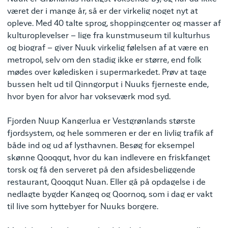
været der i mange år, så er der virkelig noget nyt at
opleve. Med 40 talte sprog, shoppingcenter og masser af
kulturoplevelser – lige fra kunstmuseum til kulturhus
og biograf – giver Nuuk virkelig følelsen af at være en
metropol, selv om den stadig ikke er større, end folk
mødes over køledisken i supermarkedet. Prøv at tage
bussen helt ud til Qinngorput i Nuuks fjerneste ende,
hvor byen for alvor har vokseværk mod syd.
Fjorden Nuup Kangerlua er Vestgrønlands største
fjordsystem, og hele sommeren er der en livlig trafik af
både ind og ud af lysthavnen. Besøg for eksempel
skønne Qooqqut, hvor du kan indlevere en friskfanget
torsk og få den serveret på den afsidesbeliggende
restaurant, Qooqqut Nuan. Eller gå på opdagelse i de
nedlagte bygder Kangeq og Qoornoq, som i dag er vakt
til live som hyttebyer for Nuuks borgere.