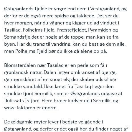
Østgrønlands fjelde er yngre end dem i Vestgrønland, og
derfor er de også mere spidse og takkede. Det ser du
hver morgen, når du vågner og kigger ud ad vinduet i
Tasiilaq. Polheims Fjeld, Præstefjeldet, Pyramiden og
Sømandsfjeldet er nogle af de toppe, man kan se fra
byen. Har du trang til vandring, kan du bestige dem alle,
men Polheims Fjeld bør du ikke gå alene op på.
Blomsterdalen nær Tasiilaq er en perle som få i
grønlandsk natur. Dalen ligger omkranset af bjerge,
gennemskåret af en snoet elv, der skaber adskillige
smukke vandfald. Ikke langt fra Tasiilaq ligger den
smukke fjord Sermilik, som er Østgrønlands udgave af
Ilulissats Isfjord. Flere bræer kælver ud i Sermilik, og
wow-faktoren er enorm.
De ældgamle myter lever i bedste velgående i
Østgrønland, og derfor er det også her, du finder noget af