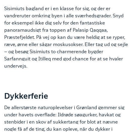
Sisimiuts bagland er i en klasse for sig, og der er
vandreruter omkring byen i alle sværhedsgrader. Snyd
for eksempel ikke dig selv for den fantastiske
panoramaudsigt fra toppen af Palasip Qaqqaa,
Præstefjeldet. På vej op kan du være heldig at se ryper,
ræve, ørne eller sågar moskusokser. Eller tag ud og sejle
– og besøg Sisimiuts to charmerende bygder
Sarfannguit og Itilleq med god chance for at se hvaler
undervejs.
Dykkerferie
De allerstørste naturoplevelser i Grønland gemmer sig
under havets overflade: Ildrøde søagurker, havkat og
stenbider i en skov af sukkertang for blot at nævne
nogle få af de ting, du kan opleve, når du dykker i