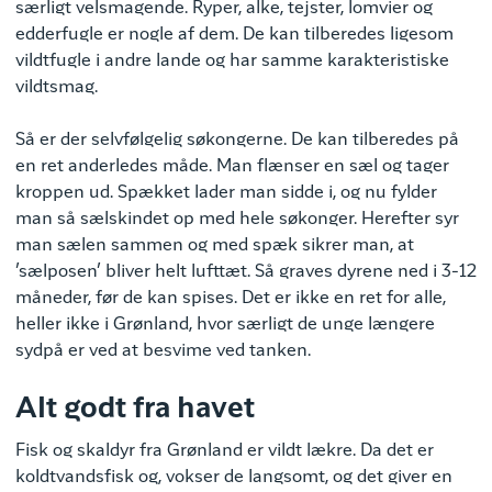
særligt velsmagende. Ryper, alke, tejster, lomvier og
edderfugle er nogle af dem. De kan tilberedes ligesom
vildtfugle i andre lande og har samme karakteristiske
vildtsmag.
Så er der selvfølgelig søkongerne. De kan tilberedes på
en ret anderledes måde. Man flænser en sæl og tager
kroppen ud. Spækket lader man sidde i, og nu fylder
man så sælskindet op med hele søkonger. Herefter syr
man sælen sammen og med spæk sikrer man, at
’sælposen’ bliver helt lufttæt. Så graves dyrene ned i 3-12
måneder, før de kan spises. Det er ikke en ret for alle,
heller ikke i Grønland, hvor særligt de unge længere
sydpå er ved at besvime ved tanken.
Alt godt fra havet
Fisk og skaldyr fra Grønland er vildt lækre. Da det er
koldtvandsfisk og, vokser de langsomt, og det giver en