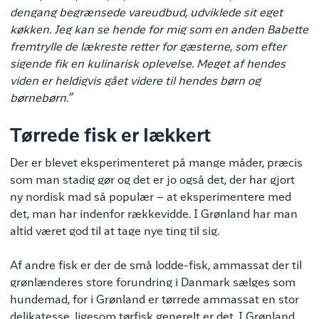
dengang begrænsede vareudbud, udviklede sit eget
køkken. Jeg kan se hende for mig som en anden Babette
fremtrylle de lækreste retter for gæsterne, som efter
sigende fik en kulinarisk oplevelse. Meget af hendes
viden er heldigvis gået videre til hendes børn og
børnebørn.”
Tørrede fisk er lækkert
Der er blevet eksperimenteret på mange måder, præcis
som man stadig gør og det er jo også det, der har gjort
ny nordisk mad så populær – at eksperimentere med
det, man har indenfor rækkevidde. I Grønland har man
altid været god til at tage nye ting til sig.
Af andre fisk er der de små lodde-fisk, ammassat der til
grønlænderes store forundring i Danmark sælges som
hundemad, for i Grønland er tørrede ammassat en stor
delikatesse, ligesom tørfisk generelt er det. I Grønland