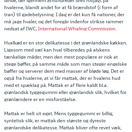
lande, der igennem århundreder drev rovjagt på
hvalerne, blandt andet for at få brændstof (i form af
tran) til gadebelysning. I dag er det kun få nationer, der
må jage hvaler, og det foregår indenfor strikse rammer
nedsat af IWC,
International Whaling Commission
.
Hvalkød er en stor delikatesse i det grønlandske køkken.
Ligesom med sæl kan hval tilberedes på alskens
tænkelige måder, men den mest populære er nok at
stege bøffer, på samme måde som man steger engelske
bøffer og serverer dem med masser af bløde løg. Det er
også fra hvalerne, at vi får mattak, der er hvalens hud
med et spæklag på. Mattak er af flere kaldt bl.a.
grønlandsk tyggegummi eller grønlandsk slik, hvilket for
grønlændere er en misforståelse.
Mattak er helt sit eget. Mens tyggegummi er billig,
syntetisk slik, er mattak den største og dyreste
grønlandske delikatesse. Mattak bliver ofte revet væk,