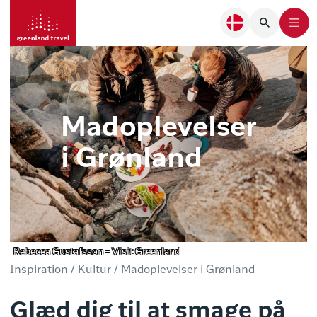
Madoplevelser
i Grønland
Rebecca Gustafsson - Visit Greenland
Inspiration /
Kultur /
Madoplevelser i Grønland
Glæd dig til at smage på