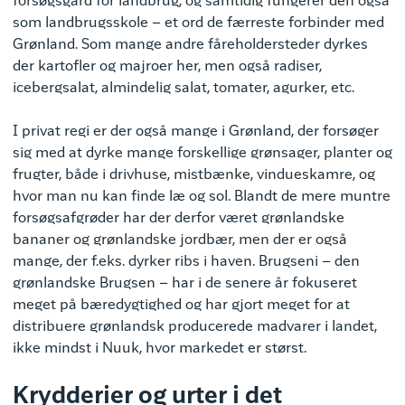
forsøgsgård for landbrug, og samtidig fungerer den også
som landbrugsskole – et ord de færreste forbinder med
Grønland. Som mange andre fåreholdersteder dyrkes
der kartofler og majroer her, men også radiser,
icebergsalat, almindelig salat, tomater, agurker, etc.
I privat regi er der også mange i Grønland, der forsøger
sig med at dyrke mange forskellige grønsager, planter og
frugter, både i drivhuse, mistbænke, vindueskamre, og
hvor man nu kan finde læ og sol. Blandt de mere muntre
forsøgsafgrøder har der derfor været grønlandske
bananer og grønlandske jordbær, men der er også
mange, der f.eks. dyrker ribs i haven. Brugseni – den
grønlandske Brugsen – har i de senere år fokuseret
meget på bæredygtighed og har gjort meget for at
distribuere grønlandsk producerede madvarer i landet,
ikke mindst i Nuuk, hvor markedet er størst.
Krydderier og urter i det