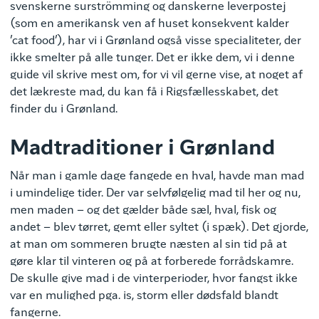
svenskerne surströmming og danskerne leverpostej
(som en amerikansk ven af huset konsekvent kalder
’cat food’), har vi i Grønland også visse specialiteter, der
ikke smelter på alle tunger. Det er ikke dem, vi i denne
guide vil skrive mest om, for vi vil gerne vise, at noget af
det lækreste mad, du kan få i Rigsfællesskabet, det
finder du i Grønland.
Madtraditioner i Grønland
Når man i gamle dage fangede en hval, havde man mad
i umindelige tider. Der var selvfølgelig mad til her og nu,
men maden – og det gælder både sæl, hval, fisk og
andet – blev tørret, gemt eller syltet (i spæk). Det gjorde,
at man om sommeren brugte næsten al sin tid på at
gøre klar til vinteren og på at forberede forrådskamre.
De skulle give mad i de vinterperioder, hvor fangst ikke
var en mulighed pga. is, storm eller dødsfald blandt
fangerne.