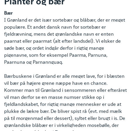
Planter og bær
Bær
I Grønland er det især sortebær og blåbær, der er meget
populære. Et andet dansk navn for sortebær er
fjeldrævning, mens det grønlandske navn er enten
paarnat eller paarmat (alt efter landsdel). Vi elsker de
søde bær, og ordet indgår derfor i rigtig mange
pigenavne, som for eksempel Paarma, Parnuna,
Paarnuna og Parnannguaq.
Bærbuskene i Grønland er alle meget lave, for i blæsten
vil bær på højere grene næppe have en chance.
Kommer man til Grønland i sensommeren eller efteråret
vil man derfor se en masse numser stikke op i
fjeldlandskabet, for rigtig mange mennesker er ude at
plukke de lækre bær. De bliver spist rå (evt. med mælk
på til morgenmad eller dessert), syltet eller brugt i is. De
grønlandske blåbær er i virkeligheden mosebølle, der