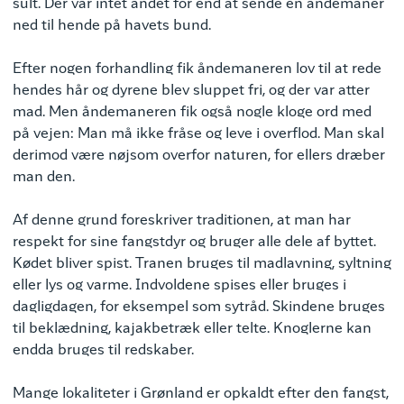
sult. Der var intet andet for end at sende en åndemaner
ned til hende på havets bund.
Efter nogen forhandling fik åndemaneren lov til at rede
hendes hår og dyrene blev sluppet fri, og der var atter
mad. Men åndemaneren fik også nogle kloge ord med
på vejen: Man må ikke fråse og leve i overflod. Man skal
derimod være nøjsom overfor naturen, for ellers dræber
man den.
Af denne grund foreskriver traditionen, at man har
respekt for sine fangstdyr og bruger alle dele af byttet.
Kødet bliver spist. Tranen bruges til madlavning, syltning
eller lys og varme. Indvoldene spises eller bruges i
dagligdagen, for eksempel som sytråd. Skindene bruges
til beklædning, kajakbetræk eller telte. Knoglerne kan
endda bruges til redskaber.
Mange lokaliteter i Grønland er opkaldt efter den fangst,