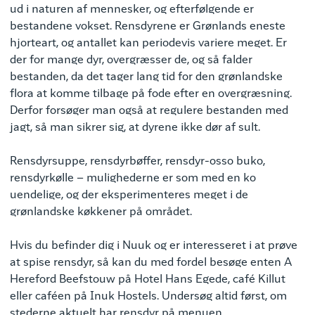
ud i naturen af mennesker, og efterfølgende er
bestandene vokset. Rensdyrene er Grønlands eneste
hjorteart, og antallet kan periodevis variere meget. Er
der for mange dyr, overgræsser de, og så falder
bestanden, da det tager lang tid for den grønlandske
flora at komme tilbage på fode efter en overgræsning.
Derfor forsøger man også at regulere bestanden med
jagt, så man sikrer sig, at dyrene ikke dør af sult.
Rensdyrsuppe, rensdyrbøffer, rensdyr-osso buko,
rensdyrkølle – mulighederne er som med en ko
uendelige, og der eksperimenteres meget i de
grønlandske køkkener på området.
Hvis du befinder dig i Nuuk og er interesseret i at prøve
at spise rensdyr, så kan du med fordel besøge enten A
Hereford Beefstouw på Hotel Hans Egede
, café Killut
eller caféen på Inuk Hostels. Undersøg altid først, om
stederne aktuelt har rensdyr på menuen.