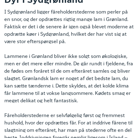
Dyr i Sydgrønland
I Sydgrønland ligger fåreholderstederne som perler på
en snor, og der opdrættes rigtig mange lam i Grønland.
Faktisk er det i de senere år igen også blevet moderne at
opdrætte køer i Sydgrønland, hvilket der har vist sig at
være stor efterspørgsel på.
Lammene i Grønland bliver ikke solgt som økologiske,
men er det mere eller mindre. De går rundt i fjeldene, fra
de fødes om foråret til de om efteråret samles og bliver
slagtet. Grønlandsk lam er noget af det bedste lam, du
kan sætte tænderne i. Dette skyldes, at det kolde klima
får lammene til at vokse langsommere. Kødets smag er
meget delikat og helt fantastisk.
Fåreholderstederne er selvfølgelig først og fremmest
hushold, hvor der opdrættes får. For at inddrive fårene til
slagtning om efteråret, har man på stederne ofte en del
heste. Inddrivningen foregår nemlig ligesom i Island –