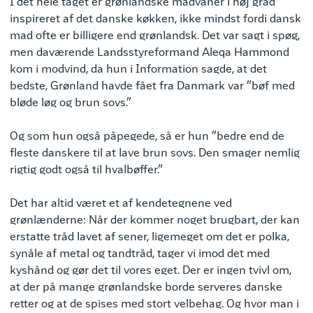
I det hele taget er grønlandske madvaner i høj grad
inspireret af det danske køkken, ikke mindst fordi dansk
mad ofte er billigere end grønlandsk. Det var sagt i spøg,
men daværende Landsstyreformand Aleqa Hammond
kom i modvind, da hun i Information sagde, at det
bedste, Grønland havde fået fra Danmark var ”bøf med
bløde løg og brun sovs.”
Og som hun også påpegede, så er hun ”bedre end de
fleste danskere til at lave brun sovs. Den smager nemlig
rigtig godt også til hvalbøffer.”
Det har altid været et af kendetegnene ved
grønlænderne: Når der kommer noget brugbart, der kan
erstatte tråd lavet af sener, ligemeget om det er polka,
synåle af metal og tandtråd, tager vi imod det med
kyshånd og gør det til vores eget. Der er ingen tvivl om,
at der på mange grønlandske borde serveres danske
retter og at de spises med stort velbehag. Og hvor man i