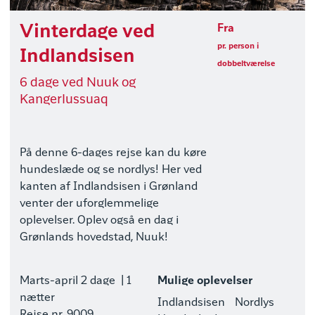
Vinterdage ved
Fra
pr. person i
Indlandsisen
dobbeltværelse
6 dage ved Nuuk og
Kangerlussuaq
På denne 6-dages rejse kan du køre
hundeslæde og se nordlys! Her ved
kanten af Indlandsisen i Grønland
venter der uforglemmelige
oplevelser. Oplev også en dag i
Grønlands hovedstad, Nuuk!
Marts-april
2 dage
| 1
Mulige oplevelser
nætter
Indlandsisen
Nordlys