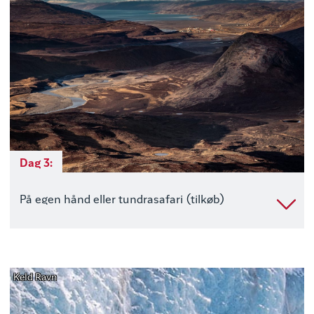
Dag 3:
På egen hånd eller tundrasafari (tilkøb)
Keld Ravn