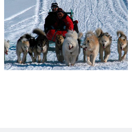
Godt at vide
Vi anbefaler, at du bestiller pakken
samtidig med din rejsebestilling, for
bestiller du senere, risikerer du, at
udflugtspakken er udsolgt.
Beate Ulich