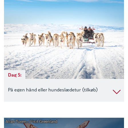
Dag 5:
På egen hånd eller hundeslædetur (tilkøb)
Allan Tuxen - Visit Greenland