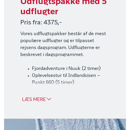
Udflugtspakke med 5
udflugter
Pris fra: 4375,-
Vores udflugtspakker består af de mest
populære udflugter og er tilpasset
rejsens dagsprogram. Udflugterne er
beskrevet i dagsprogrammet.
Fjordadventure i Nuuk (2 timer)
Oplevelsestur til Indlandsisen –
Punkt 660 (5 timer)
Tundratur (1½ time)
Nordlystur (2 timer)
LÆS MERE
Hundeslædetur inkl. leje af slædetøj
og støvler, 3 personer per slæde (2
timer)