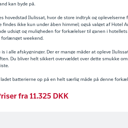
land kan byde på.
enes hovedstad Ilulissat, hvor de store indtryk og oplevelserne 
 findes ikke kun under åben himmel; også valget af Hotel A
e udsigt og muligheden for forkælelser til ganen i hotellets
g forlænget weekend.
is i alle afskygninger. Der er mange måder at opleve Ilulissat 
luften. Du bliver helt sikkert overvældet over dette smukke om
ste.
 ladet batterierne op på en helt særlig måde på denne forkæl
riser fra 11.325 DKK