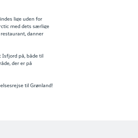
findes lige uden for
rctic med dets særlige
 restaurant, danner
Isfjord på, både til
råde, der er på
elsesrejse til Grønland!