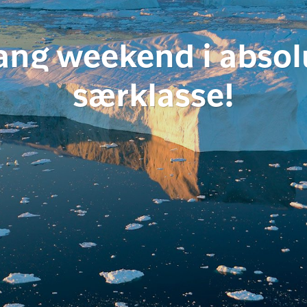
ang weekend i absol
særklasse!