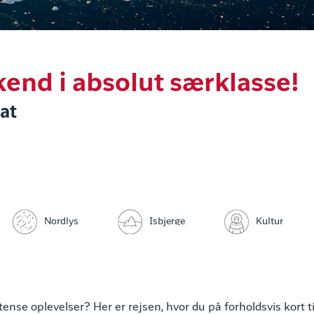
end i absolut særklasse!
sat
Isbjerge
Nordlys
Kultur
ntense oplevelser? Her er rejsen, hvor du på forholdsvis kort ti