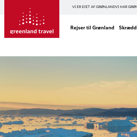
VI ER EJET AF GRØNLAND
VI HAR GRØ
Rejser til Grønland
Skrædde