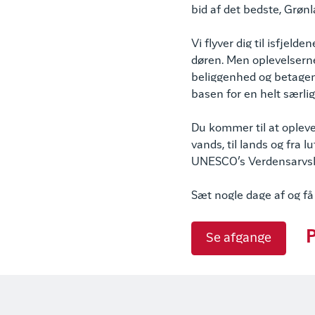
bid af det bedste, Grøn
Vi flyver dig til isfjeld
døren. Men oplevelserne
beliggenhed og betagend
basen for en helt særli
Du kommer til at opleve 
vands, til lands og fra 
UNESCO’s Verdensarvsli
Sæt nogle dage af og få
P
Se afgange