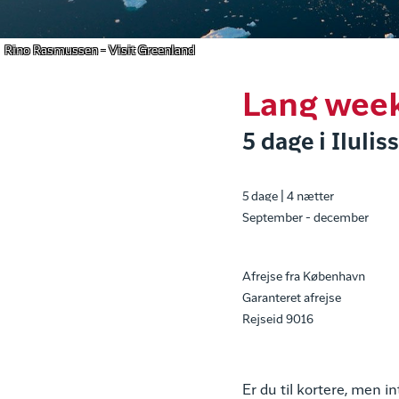
Rino Rasmussen - Visit Greenland
Lang week
5 dage i Ilulis
5 dage | 4 nætter
September - december
Afrejse fra København
Garanteret afrejse
Rejseid 9016
Er du til kortere, men i