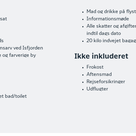
Mad og drikke på fly
ssat
Informationsmøde
Alle skatter og afgift
indtil dags dato
ds
20 kilo indvejet baga
sarv ved Isfjorden
 og farverige by
Ikke inkluderet
Frokost
Aftensmad
Rejseforsikringer
Udflugter
t bad/toilet