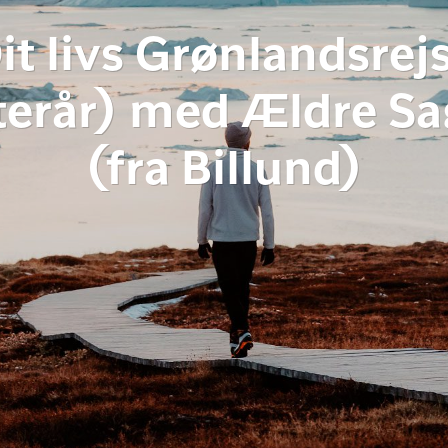
it livs Grønlandsrej
terår) med Ældre S
(fra Billund)