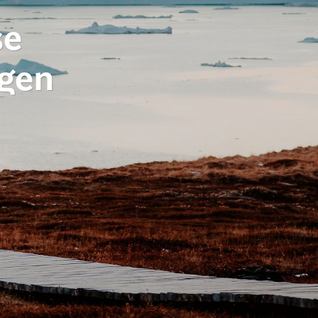
se
agen