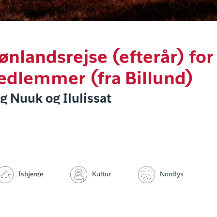
rønlandsrejse (efterår) fo
dlemmer (fra Billund)
g Nuuk og Ilulissat
Isbjerge
Kultur
Nordlys