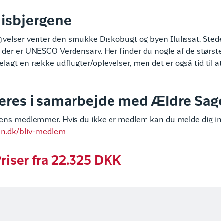
 isbjergene
givelser venter den smukke Diskobugt og byen Ilulissat. Ste
rd, der er UNESCO Verdensarv. Her finder du nogle af de størst
telagt en række udflugter/oplevelser, men det er også tid til 
eres i samarbejde med Ældre Sag
gens medlemmer. Hvis du ikke er medlem kan du melde dig i
en.dk/bliv-medlem
riser fra 22.325 DKK