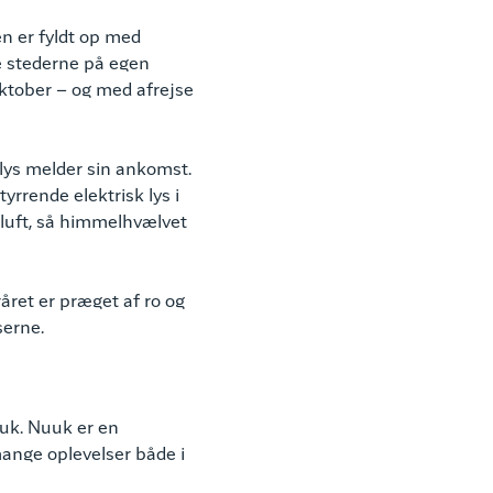
en er fyldt op med
de stederne på egen
ktober – og med afrejse
lys melder sin ankomst.
yrrende elektrisk lys i
 luft, så himmelhvælvet
året er præget af ro og
serne.
Nuuk. Nuuk er en
mange oplevelser både i