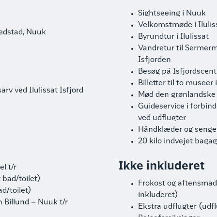
Sightseeing i Nuuk
Velkomstmøde i Ilulis
vedstad, Nuuk
Byrundtur i Ilulissat
Vandretur til Sermer
Isfjorden
Besøg på Isfjordscent
Billetter til to museer i
v ved Ilulissat Isfjord
Mød den grønlandske
Guideservice i forbin
ved udflugter
Håndklæder og senget
20 kilo indvejet baga
Ikke inkluderet
el t/r
 bad/toilet)
Frokost og aftensmad 
d/toilet)
inkluderet)
 Billund – Nuuk t/r
Ekstra udflugter (udf