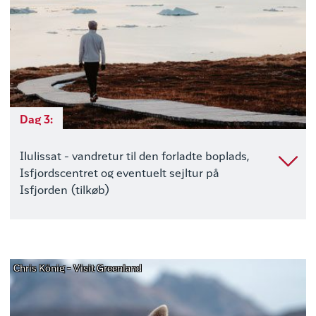
Dag 3:
Ilulissat - vandretur til den forladte boplads,
Isfjordscentret og eventuelt sejltur på
Isfjorden (tilkøb)
Chris König - Visit Greenland