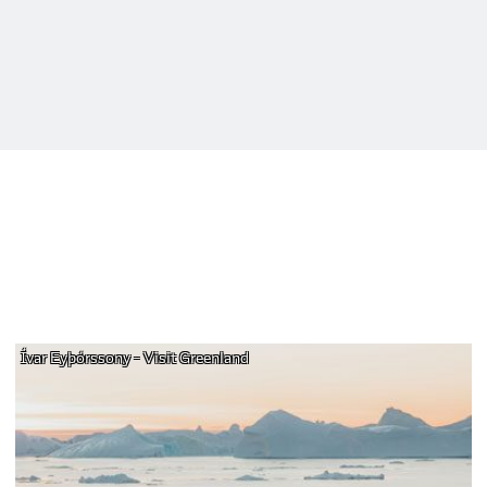
Ívar Eyþórssony - Visit Greenland