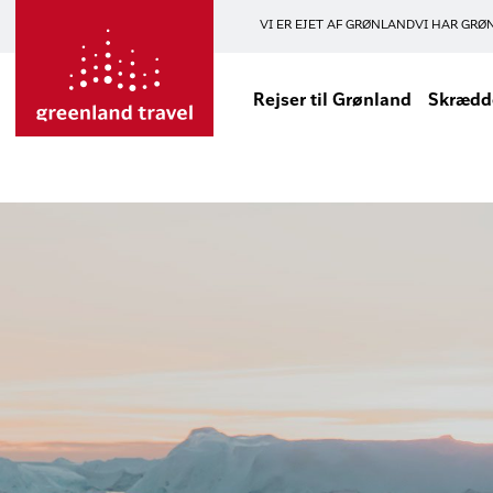
VI ER EJET AF GRØNLAND
VI HAR GRØ
Rejser til Grønland
Skrædde