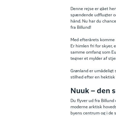
Denne rejse er gået hen
spændende udflugter og 
hånd. Nu har du chance
fra Billund!
Med efterårets komme b
Er himlen fri for skyer,
samme omfang som Europ
tegner et mylder af stj
Grønland er umådeligt s
stilhed efter en hektis
Nuuk – den 
Du flyver ud fra Billund
moderne arktisk hovedst
byens centrum og i de 