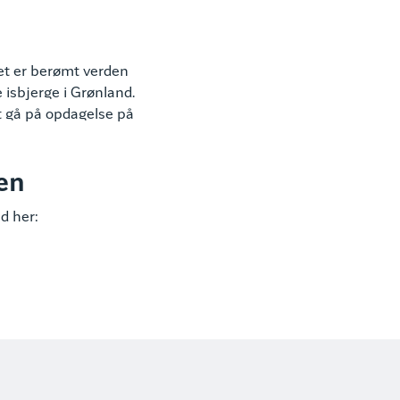
det er berømt verden
e isbjerge i Grønland.
at gå på opdagelse på
en
nd her: