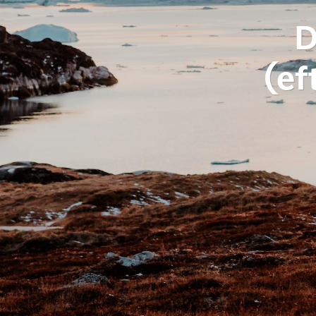
D
(ef