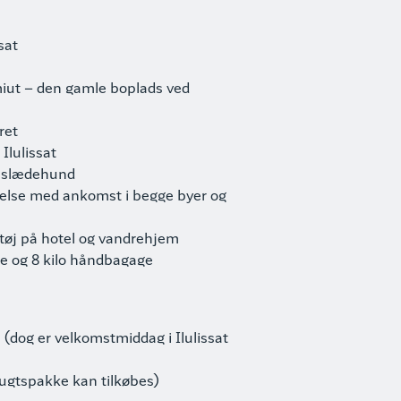
sat
miut – den gamle boplads ved
ret
 Ilulissat
 slædehund
delse med ankomst i begge byer og
øj på hotel og vandrehjem
ge og 8 kilo håndbagage
(dog er velkomstmiddag i Ilulissat
lugtspakke kan tilkøbes)