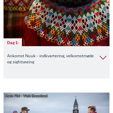
Dag 1:
Ankomst Nuuk - indkvartering, velkomstmøde
og sightseeing
Mads Pihl - Visit Greenland