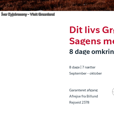
Ívar Eyþórssony - Visit Greenland
Dit livs G
Sagens me
8 dage omkrin
8 dage | 7 nætter
September - oktober
Garanteret afgang
Afrejse fra Billund
Rejseid 2378