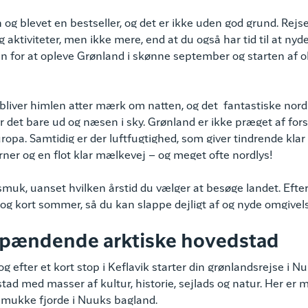
 og blevet en bestseller, og det er ikke uden god grund. Rejs
aktiviteter, men ikke mere, end at du også har tid til at ny
n for at opleve Grønland i skønne september og starten af o
liver himlen atter mærk om natten, og det fantastiske nord
 er det bare ud og næsen i sky. Grønland er ikke præget af forst
a. Samtidig er der luftfugtighed, som giver tindrende klar
erner og en flot klar mælkevej – og meget ofte nordlys!
muk, uanset hvilken årstid du vælger at besøge landet. Efter
k og kort sommer, så du kan slappe dejligt af og nyde omgivel
spændende arktiske hovedstad
 og efter et kort stop i Keflavik starter din grønlandsrejse i 
ad med masser af kultur, historie, sejlads og natur. Her er 
smukke fjorde i Nuuks bagland.