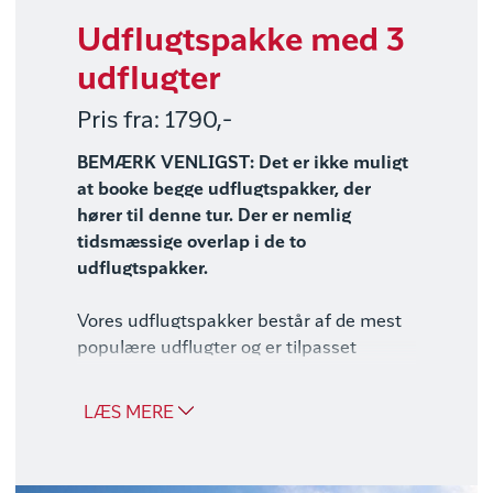
Udflugtspakke med 3
udflugter
Pris fra: 1790,-
BEMÆRK VENLIGST: Det er ikke muligt
at booke begge udflugtspakker, der
hører til denne tur. Der er nemlig
tidsmæssige overlap i de to
udflugtspakker.
Vores udflugtspakker består af de mest
populære udflugter og er tilpasset
rejsens dagsprogram. Udflugterne er
beskrevet i dagsprogrammet.
LÆS MERE
Oplevelsestur til Indlandsisen –
Punkt 660 (5 timer)