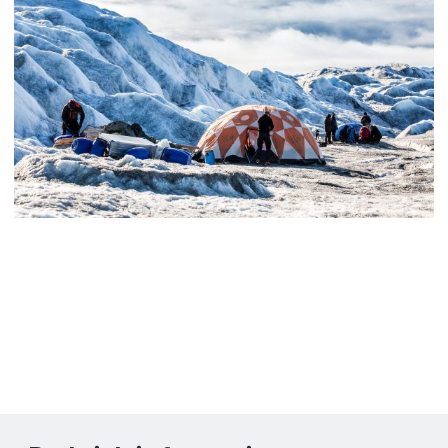
Godt at vide
Vi anbefaler, at du bestiller pakken
samtidig med din rejsebestilling, for
bestiller du senere, risikerer du, at
udflugtspakken er udsolgt.
Albatros Arctic Circle