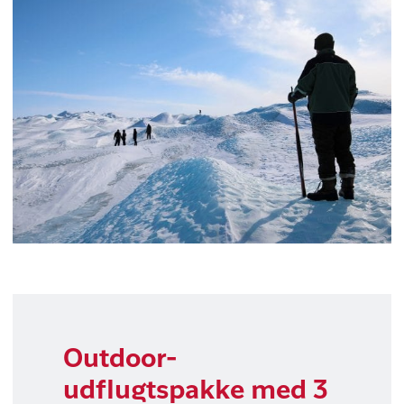
Tur til Russell Gletsjer (4 timer)
Tundratur (1½ time)
Godt at vide
Vi anbefaler, at du bestiller pakken
samtidig med din rejsebestilling, for
bestiller du senere, risikerer du, at
udflugtspakken er udsolgt.
Flemming Deleuran
Outdoor-
udflugtspakke med 3