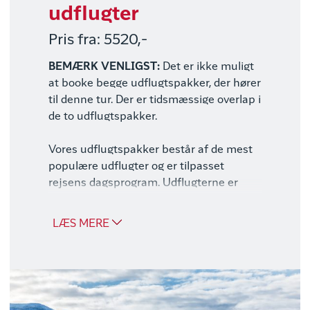
udflugter
Pris fra: 5520,-
BEMÆRK VENLIGST:
Det er ikke muligt
at booke begge udflugtspakker, der hører
til denne tur. Der er tidsmæssige overlap i
de to udflugtspakker.
Vores udflugtspakker består af de mest
populære udflugter og er tilpasset
rejsens dagsprogram. Udflugterne er
beskrevet i dagsprogrammet.
LÆS MERE
Adventure og overnatning i Camp
Ice Cap (31-33 timer)
Kajak på Lake Ferguson (5 timer)
Vandring til Granatfjeld (8 timer)