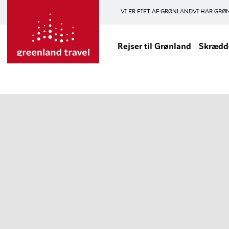
VI ER EJET AF GRØNLAND
VI HAR GRØ
Rejser til Grønland
Skrædde