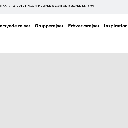
NLAND I HJERTET
INGEN KENDER GRØNLAND BEDRE END OS
rsyede rejser
Grupperejser
Erhvervsrejser
Inspiration