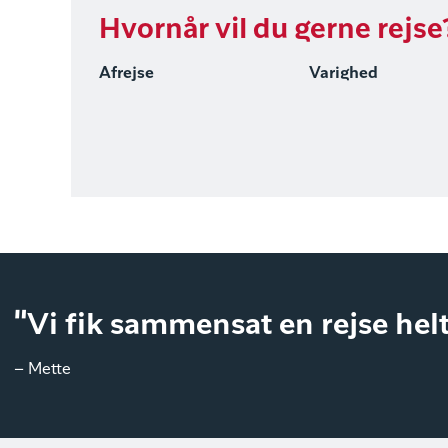
Hvornår vil du gerne rejse
Afrejse
Varighed
"Vi fik sammensat en rejse helt
– Mette