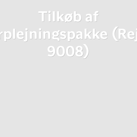
Tilkøb af
rplejningspakke (Re
9008)