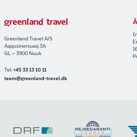
Å
(
Greenland Travel A/S
E
Aqqusinersuaq 3A
1
GL – 3900 Nuuk
P
Tel:
+45 33 13 10 11
team@greenland-travel.dk