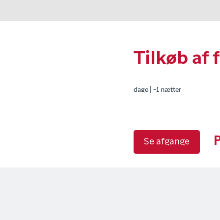
Tilkøb af
dage | -1 nætter
P
Se afgange