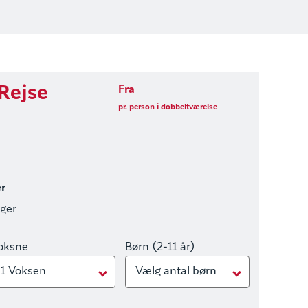
(Rejse
Fra
pr. person i dobbeltværelse
er
nger
oksne
Børn (2-11 år)
1 Voksen
Vælg antal børn