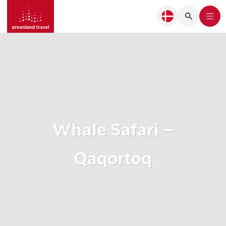
Whale Safari –
Qaqortoq