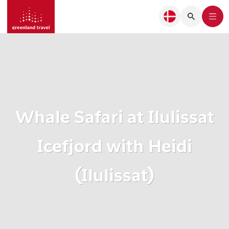
Whale Safari at Ilulissat
Icefjord with Heidi
(Ilulissat)