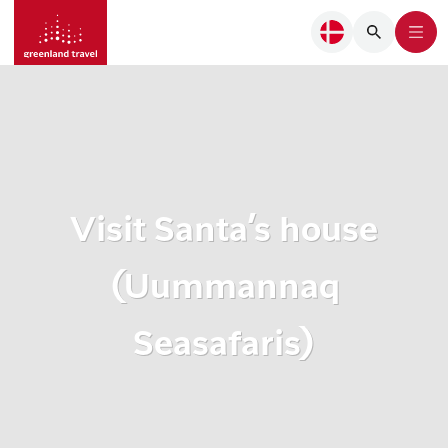
Visit Santa’s house
(Uummannaq
Seasafaris)