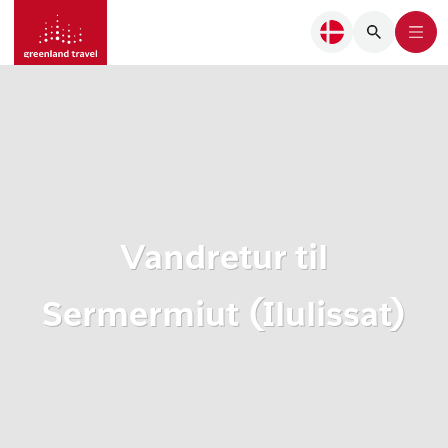
Vandretur til
Sermermiut (Ilulissat)