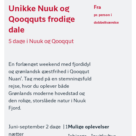
Unikke Nuuk og
Fra
pr. person i
Qooqquts frodige
dobbeltværelse
dale
5 dage i Nuuk og Qooqqut
En forlænget weekend med fjordidyl
og grønlandsk gæstfrihed i Qooqqut
Nuan’. Tag med på en stemningsfuld
rejse, hvor du oplever både
Grønlands moderne hovedstad og
den rolige, storslåede natur i Nuuk
Fjord.
Juni-september
2 dage
| 1
Mulige oplevelser
nætter