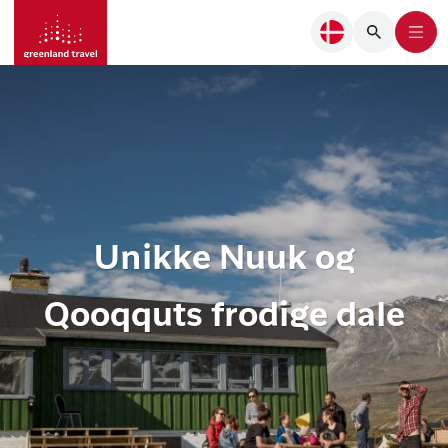
Unikke Nuuk og
Qooqquts frodige dale