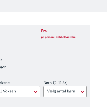
Fra
pr. person i dobbeltværelse
er
nger
oksne
Børn (2-11 år)
1 Voksen
Vælg antal børn