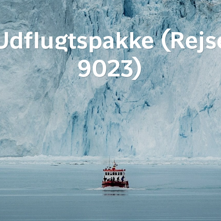
Udflugtspakke (Rejs
9023)