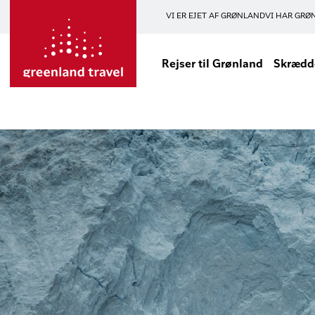
VI ER EJET AF GRØNLAND
VI HAR GRØ
Rejser til Grønland
Skrædde