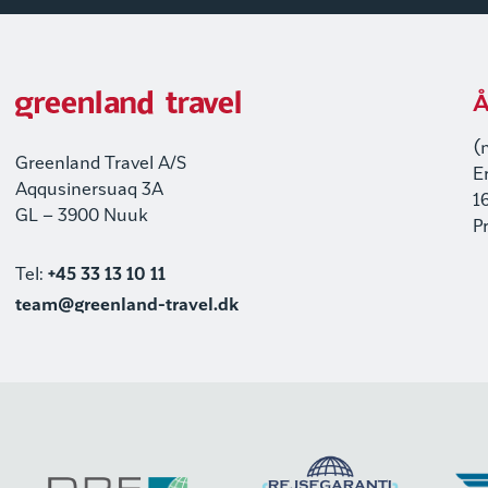
Å
(
Greenland Travel A/S
E
Aqqusinersuaq 3A
1
GL – 3900 Nuuk
P
Tel:
+45 33 13 10 11
team@greenland-travel.dk