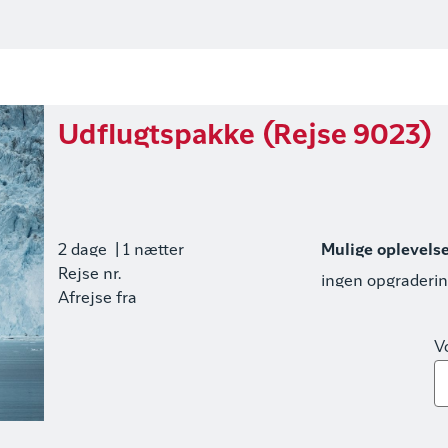
Udflugtspakke (Rejse 9023)
2 dage
| 1 nætter
Mulige oplevels
Rejse nr.
ingen opgraderi
Afrejse fra
V