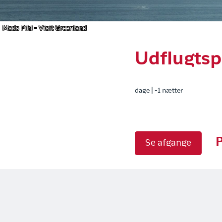
Mads Pihl - Visit Greenland
Udflugtsp
dage | -1 nætter
P
Se afgange