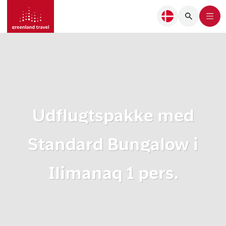
Udflugtspakke med
Standard Bungalow i
Ilimanaq 1 pers.