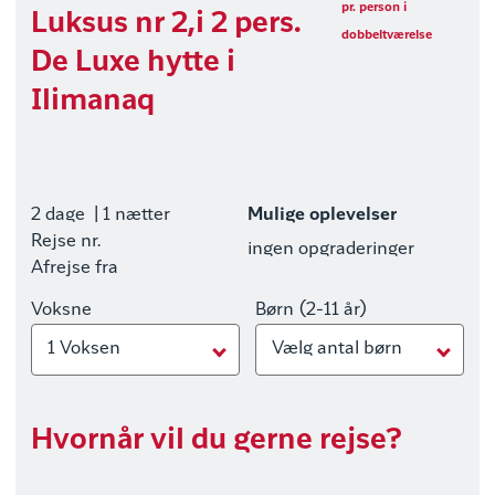
pr. person i
Luksus nr 2,i 2 pers.
dobbeltværelse
De Luxe hytte i
Ilimanaq
2 dage
| 1 nætter
Mulige oplevelser
Rejse nr.
ingen opgraderinger
Afrejse fra
Voksne
Børn (2-11 år)
1 Voksen
Vælg antal børn
Hvornår vil du gerne rejse?