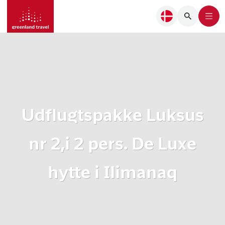
Udflugtspakke Luksus
nr 2,i 2 pers. De Luxe
hytte i Ilimanaq