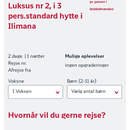
pr. person i
Luksus nr 2, i 3
dobbeltværelse
pers.standard hytte i
Ilimana
2 dage
| 1 nætter
Mulige oplevelser
Rejse nr.
ingen opgraderinger
Afrejse fra
Voksne
Børn (2-11 år)
1 Voksen
Vælg antal børn
Hvornår vil du gerne rejse?