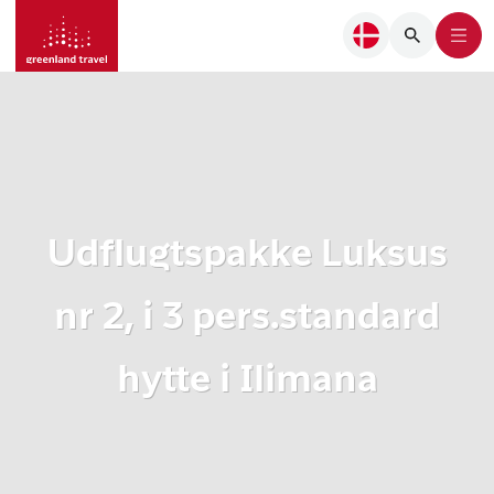
Udflugtspakke Luksus
nr 2, i 3 pers.standard
hytte i Ilimana