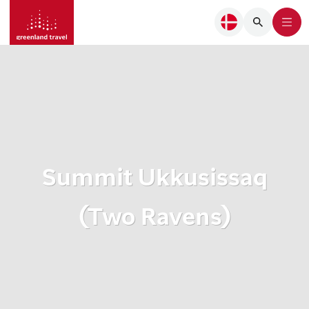
Summit Ukkusissaq
(Two Ravens)