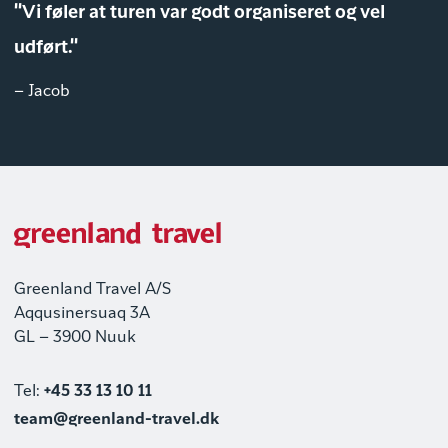
"Vi føler at turen var godt organiseret og vel
udført."
– Jacob
Greenland Travel A/S
Aqqusinersuaq 3A
GL – 3900 Nuuk
Tel:
+45 33 13 10 11
team@greenland-travel.dk