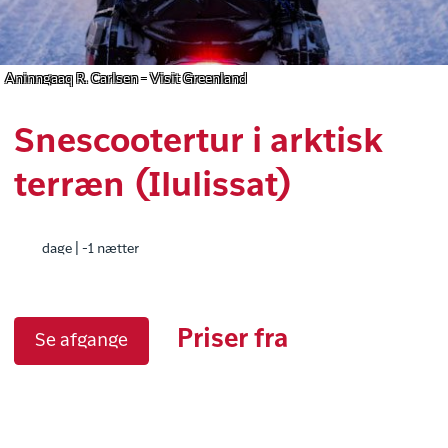
Aninngaaq R. Carlsen - Visit Greenland
Snescootertur i arktisk
terræn (Ilulissat)
dage | -1 nætter
Priser fra
Se afgange