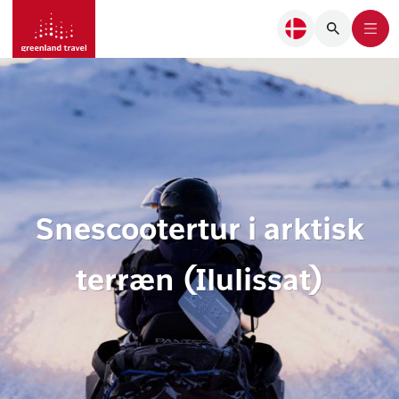
Snescootertur i arktisk
terræn (Ilulissat)