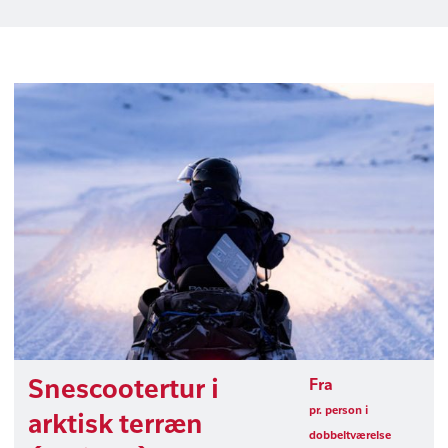
Snescootertur i
Fra
pr. person i
arktisk terræn
dobbeltværelse