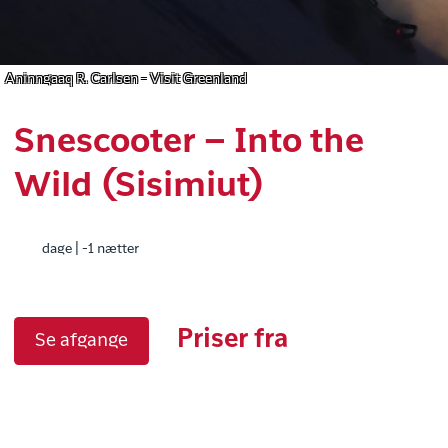
Aninngaaq R. Carlsen - Visit Greenland
Snescooter – Into the
Wild (Sisimiut)
dage | -1 nætter
Priser fra
Se afgange