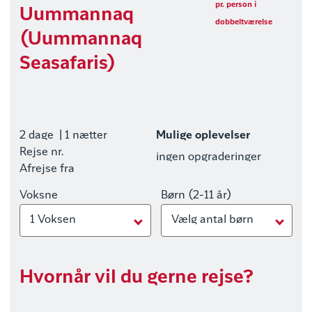
pr. person i
Uummannaq
dobbeltværelse
(Uummannaq
Seasafaris)
2 dage
| 1 nætter
Mulige oplevelser
Rejse nr.
ingen opgraderinger
Afrejse fra
Voksne
Børn (2-11 år)
1 Voksen
Vælg antal børn
Hvornår vil du gerne rejse?