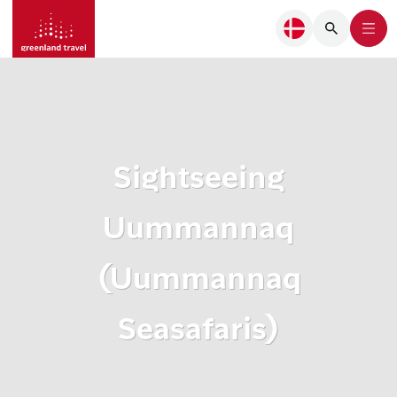
Sightseeing
Uummannaq
(Uummannaq
Seasafaris)