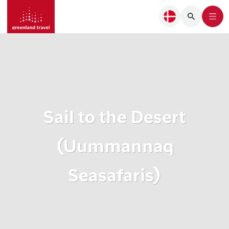
Sail to the Desert
(Uummannaq
Seasafaris)