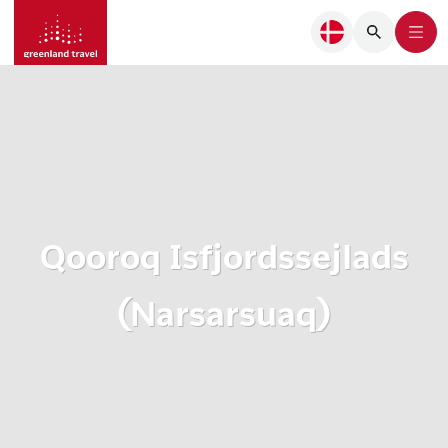
Qooroq Isfjordssejlads
(Narsarsuaq)