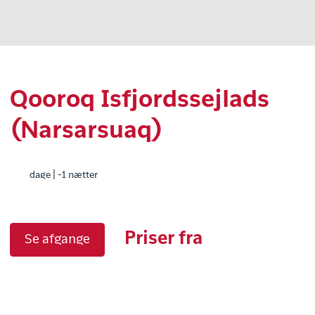
Qooroq Isfjordssejlads
(Narsarsuaq)
dage | -1 nætter
Priser fra
Se afgange