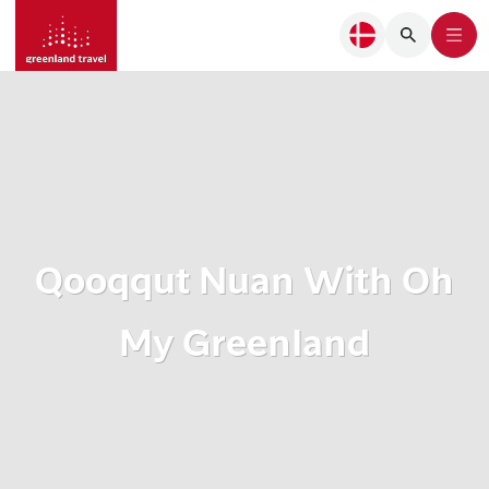
Qooqqut Nuan With Oh
My Greenland