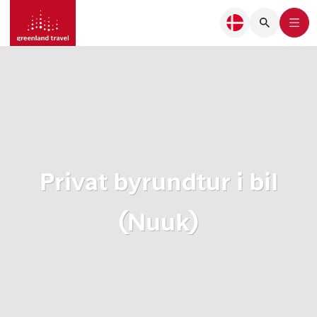
Privat byrundtur i bil
(Nuuk)