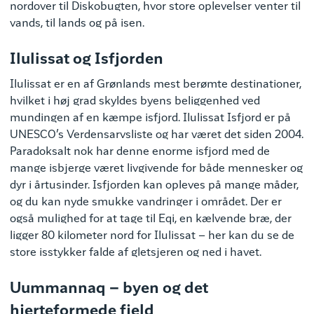
nordover til Diskobugten, hvor store oplevelser venter til
vands, til lands og på isen.
Ilulissat og Isfjorden
Ilulissat er en af Grønlands mest berømte destinationer,
hvilket i høj grad skyldes byens beliggenhed ved
mundingen af en kæmpe isfjord. Ilulissat Isfjord er på
UNESCO’s Verdensarvsliste og har været det siden 2004.
Paradoksalt nok har denne enorme isfjord med de
mange isbjerge været livgivende for både mennesker og
dyr i årtusinder. Isfjorden kan opleves på mange måder,
og du kan nyde smukke vandringer i området. Der er
også mulighed for at tage til Eqi, en kælvende bræ, der
ligger 80 kilometer nord for Ilulissat – her kan du se de
store isstykker falde af gletsjeren og ned i havet.
Uummannaq – byen og det
hjerteformede fjeld