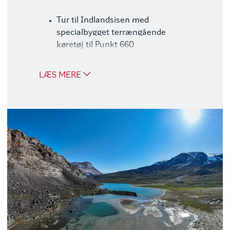
Tur til Indlandsisen med
specialbygget terrængående
køretøj til Punkt 660
Dagssejlads til Eqi Gletsjer
Julemandens hus (aftenvandring)
LÆS MERE
8 timers fjordtur m. frokost
Sejltur Eqaluit m. vandring og
frokost
Sejlads på Ilulissat Isfjord
Godt at vide
Vores udflugtspakker består af de mest
populære udflugter og er tilpasset
rejsens dagsprogram. Vi anbefaler, at du
bestiller pakken samtidig med din
rejsebestilling, for bestiller du senere,
risikerer du, at udflugtspakken er