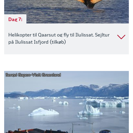
Dag 7:
Helikopter til Qaarsut og fly til Ilulissat. Sejltur
på Ilulissat Isfjord (tilkøb)
Sergei Gapon-Visit Greenland