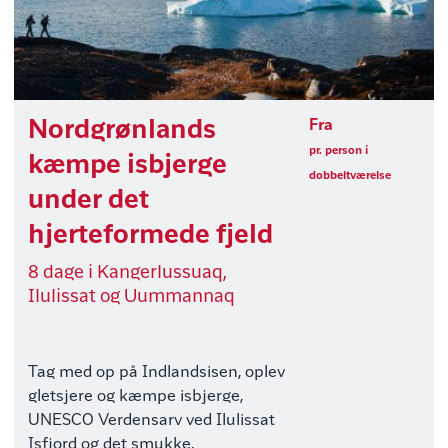
Nordgrønlands
Fra
pr. person i
kæmpe isbjerge
dobbeltværelse
under det
hjerteformede fjeld
8 dage i Kangerlussuaq,
Ilulissat og Uummannaq
Tag med op på Indlandsisen, oplev
gletsjere og kæmpe isbjerge,
UNESCO Verdensarv ved Ilulissat
Isfjord og det smukke,