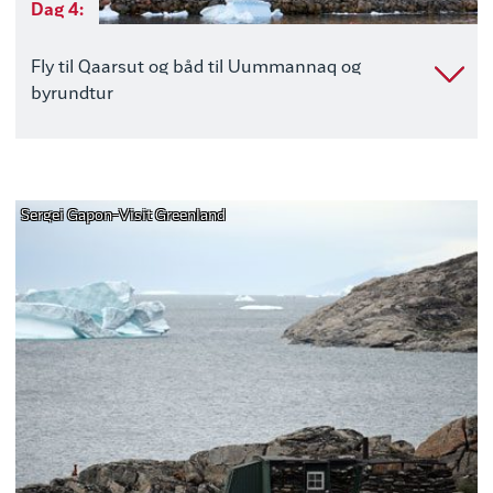
Dag 4:
Fly til Qaarsut og båd til Uummannaq og
byrundtur
Sergei Gapon-Visit Greenland