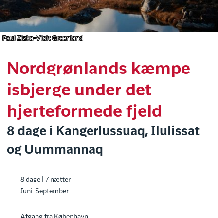
Paul Zizka-Visit Greenland
Nordgrønlands kæmpe
isbjerge under det
hjerteformede fjeld
8 dage i Kangerlussuaq, Ilulissat
og Uummannaq
8 dage | 7 nætter
Juni-September
Afgang fra København