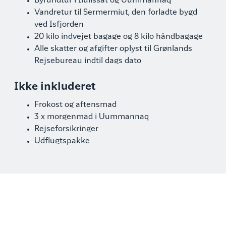
Byrundtur i Ilulissat og Uummannaq
Vandretur til Sermermiut, den forladte bygd
ved Isfjorden
20 kilo indvejet bagage og 8 kilo håndbagage
Alle skatter og afgifter oplyst til Grønlands
Rejsebureau indtil dags dato
Ikke inkluderet
Frokost og aftensmad
3 x morgenmad i Uummannaq
Rejseforsikringer
Udflugtspakke