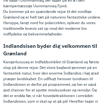
tre dage i Uummannaq, der ligger på en ø i den
kæmpemæssige Uummannaq Fjord.
Du kommer på en spændende rejse til det nordlige
Grønland og er helt tæt på naturens fantastiske undere.
Heroppe, langt nord for polarcirklen, oplever du vores
traditionelle levevis sat op mod det moderne livs
indflydelse og bekvemmeligheder.
Indlandsisen byder dig velkommen til
Grønland
Kangerlussuaq er indfaldsvinklen til Grønland og første
stop på denne rejse. Det store bagland gemmer på en
fantastisk natur, hvor den enorme Indlandsis i høj grad
præger landskabet. En udflugt henover tundraen til
Indlandsisen er derfor på programmet, og her er også
god chancer for at spotte moskusokser og rensdyr. Og
det er endda før, vi når hovedattraktionen i området:
Indlandsisen, som vi skal op at gå på! Herefter tager vi