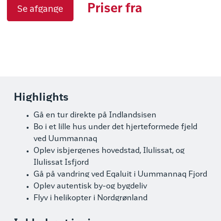
Priser fra
Se afgange
Highlights
Gå en tur direkte på Indlandsisen
Bo i et lille hus under det hjerteformede fjeld
ved Uummannaq
Oplev isbjergenes hovedstad, Ilulissat, og
Ilulissat Isfjord
Gå på vandring ved Eqaluit i Uummannaq Fjord
Oplev autentisk by-og bygdeliv
Flyv i helikopter i Nordgrønland