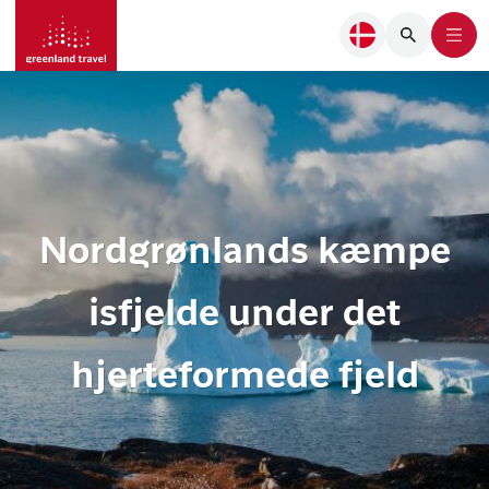
Nordgrønlands kæmpe
isfjelde under det
hjerteformede fjeld