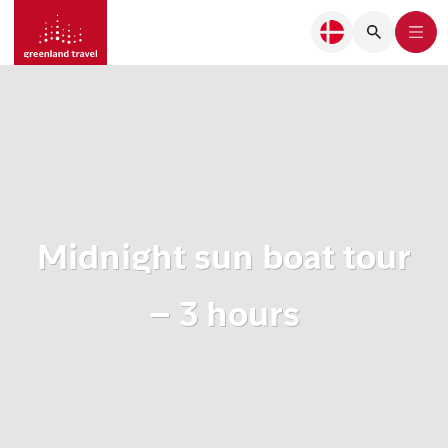
Midnight sun boat tour
– 3 hours