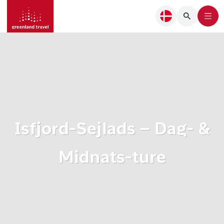
Isfjord-Sejlads – Dag- &
Midnats-ture