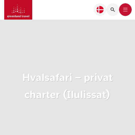
Hvalsafari – privat
charter (Ilulissat)