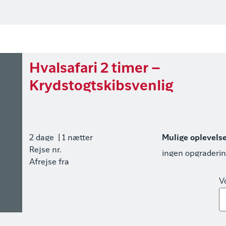
Hvalsafari 2 timer –
Krydstogtskibsvenlig
2 dage
| 1 nætter
Mulige oplevels
Rejse nr.
ingen opgraderi
Afrejse fra
V