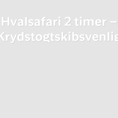
Hvalsafari 2 timer –
Krydstogtskibsvenli