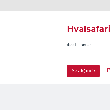
Hvalsafar
dage | -1 nætter
P
Se afgange