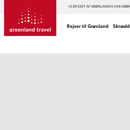
VI ER EJET AF GRØNLAND
VI HAR GRØ
Rejser til Grønland
Skrædde