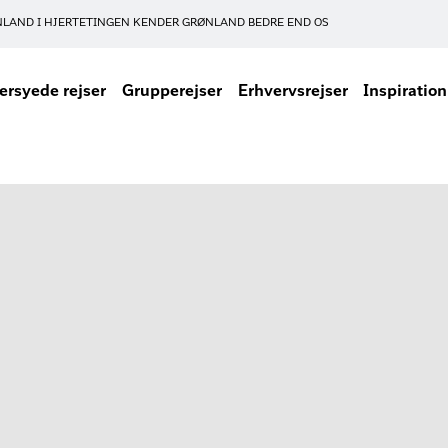
NLAND I HJERTET
INGEN KENDER GRØNLAND BEDRE END OS
rsyede rejser
Grupperejser
Erhvervsrejser
Inspiration