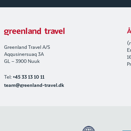
Å
(
Greenland Travel A/S
E
Aqqusinersuaq 3A
1
GL – 3900 Nuuk
P
Tel:
+45 33 13 10 11
team@greenland-travel.dk