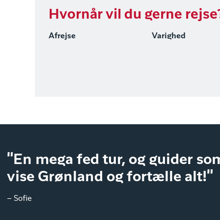
Hvornår vil du gerne rejse
Afrejse
Varighed
"En mega fed tur, og guider som
vise Grønland og fortælle alt!"
– Sofie