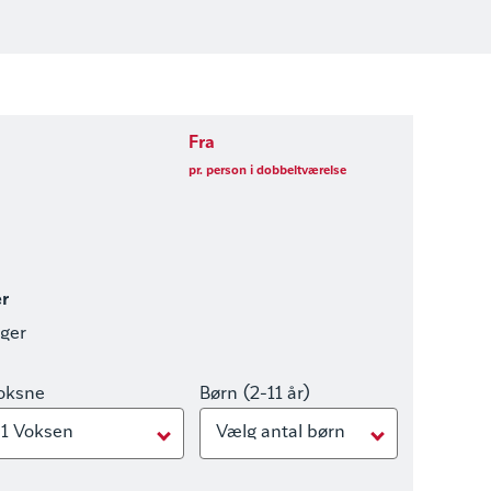
Fra
pr. person i dobbeltværelse
er
nger
oksne
Børn (2-11 år)
1 Voksen
Vælg antal børn