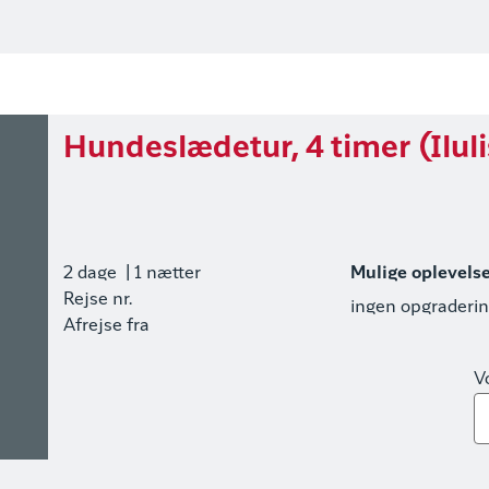
Hundeslædetur, 4 timer (Iluli
2 dage
| 1 nætter
Mulige oplevels
Rejse nr.
ingen opgraderi
Afrejse fra
V