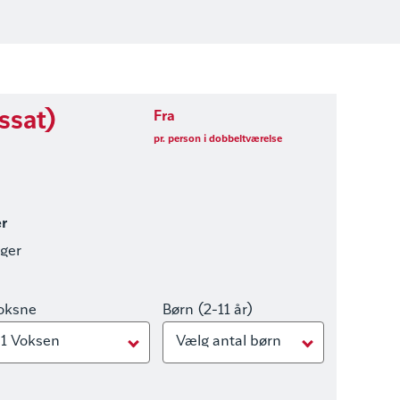
ssat)
Fra
pr. person i dobbeltværelse
er
nger
oksne
Børn (2-11 år)
1 Voksen
Vælg antal børn