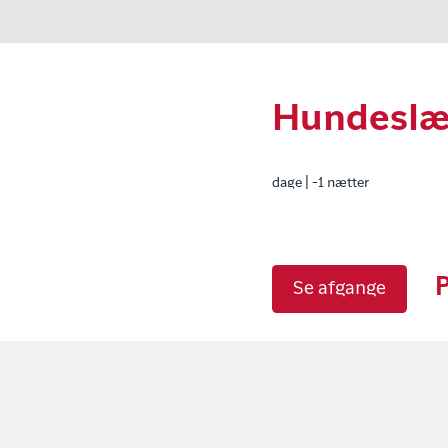
Hundeslæde
dage | -1 nætter
P
Se afgange