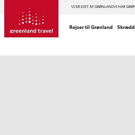
VI ER EJET AF GRØNLAND
VI HAR GRØ
Rejser til Grønland
Skrædde