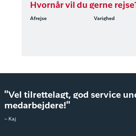
Hvornår vil du gerne rejse
Afrejse
Varighed
"Vel tilrettelagt, god service u
medarbejdere!"
– Kaj