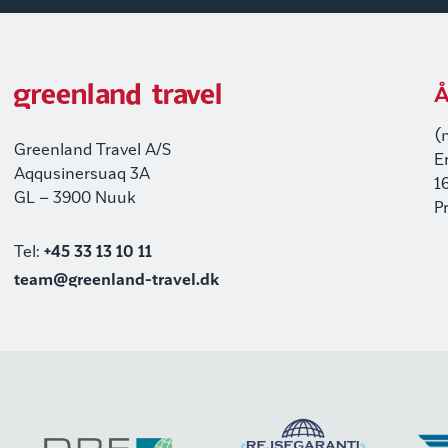
Å
(
Greenland Travel A/S
E
Aqqusinersuaq 3A
1
GL – 3900 Nuuk
P
Tel:
+45 33 13 10 11
team@greenland-travel.dk