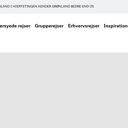
NLAND I HJERTET
INGEN KENDER GRØNLAND BEDRE END OS
rsyede rejser
Grupperejser
Erhvervsrejser
Inspiration