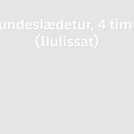
undeslædetur, 4 tim
(Ilulissat)