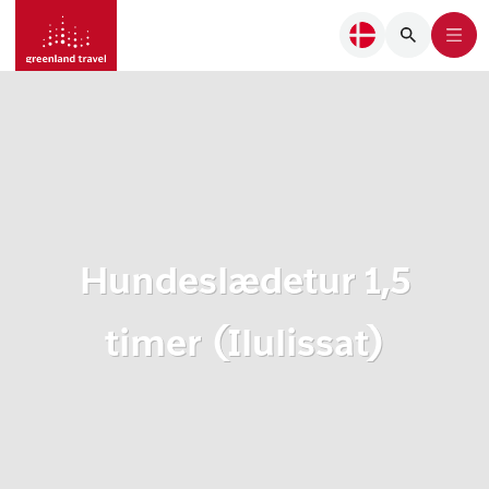
Hundeslædetur 1,5
timer (Ilulissat)