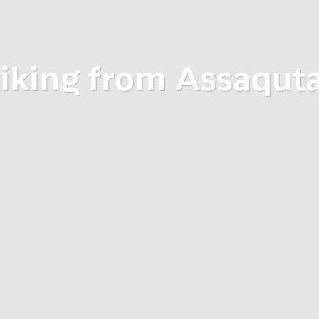
iking from Assaqut