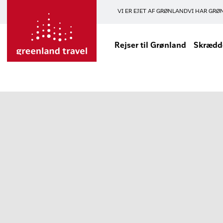
VI ER EJET AF GRØNLAND
VI HAR GRØ
Rejser til Grønland
Skrædde