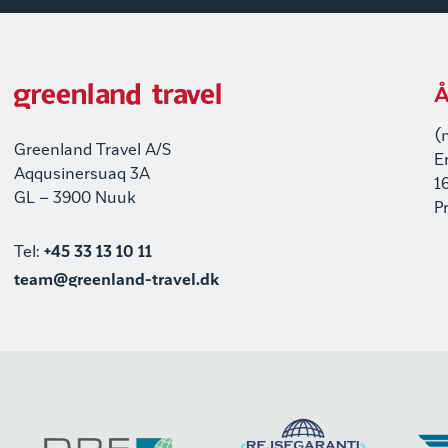
Å
(
Greenland Travel A/S
E
Aqqusinersuaq 3A
1
GL – 3900 Nuuk
P
Tel:
+45 33 13 10 11
team@greenland-travel.dk