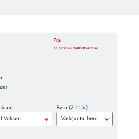
Fra
pr. person i dobbeltværelse
er
nger
oksne
Børn (2-11 år)
1 Voksen
Vælg antal børn