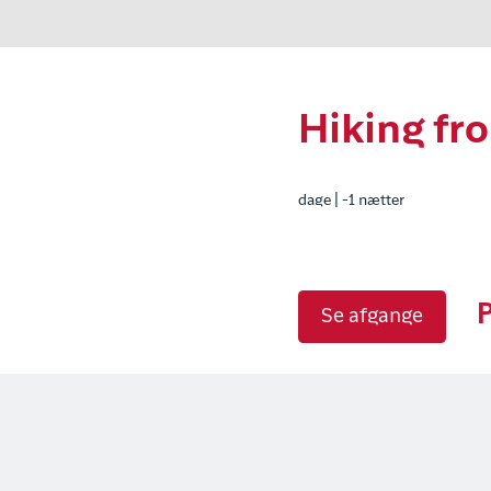
Hiking fr
dage | -1 nætter
P
Se afgange