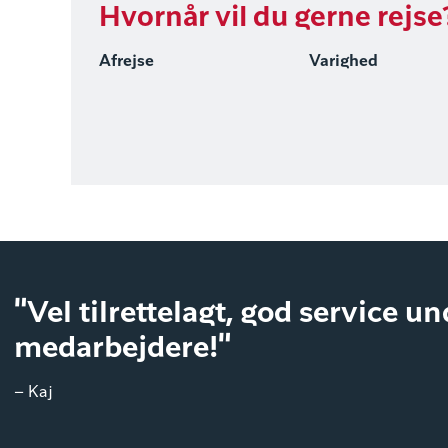
Hvornår vil du gerne rejse
Afrejse
Varighed
"Vel tilrettelagt, god service u
medarbejdere!"
– Kaj