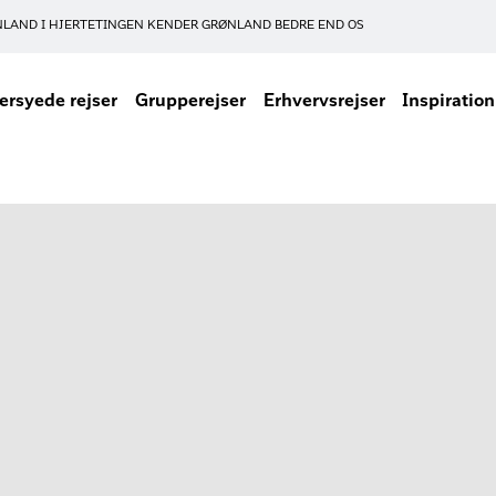
NLAND I HJERTET
INGEN KENDER GRØNLAND BEDRE END OS
rsyede rejser
Grupperejser
Erhvervsrejser
Inspiration