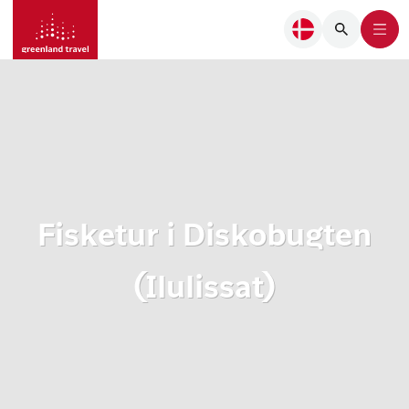
Fisketur i Diskobugten
(Ilulissat)