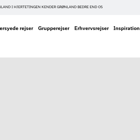
NLAND I HJERTET
INGEN KENDER GRØNLAND BEDRE END OS
rsyede rejser
Grupperejser
Erhvervsrejser
Inspiration