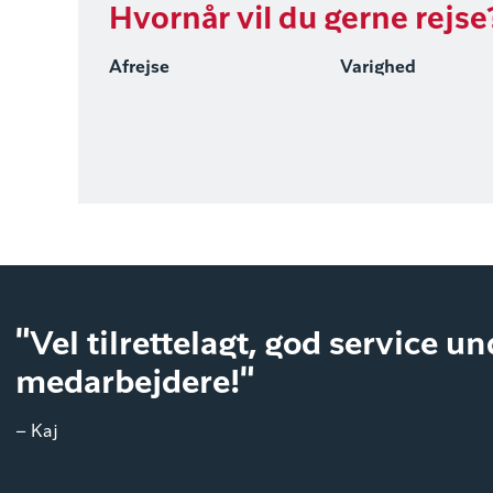
Hvornår vil du gerne rejse
Afrejse
Varighed
"Vel tilrettelagt, god service u
medarbejdere!"
– Kaj