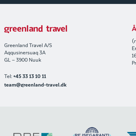
Å
(
Greenland Travel A/S
E
Aqqusinersuaq 3A
1
GL – 3900 Nuuk
P
Tel:
+45 33 13 10 11
team@greenland-travel.dk