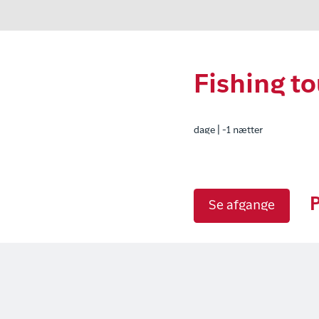
Fishing to
dage | -1 nætter
P
Se afgange