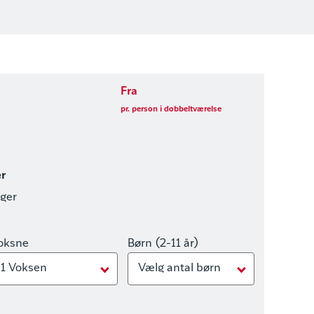
Fra
pr. person i dobbeltværelse
er
nger
oksne
Børn (2-11 år)
1 Voksen
Vælg antal børn