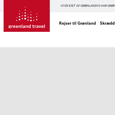
VI ER EJET AF GRØNLAND
VI HAR GRØ
Rejser til Grønland
Skrædde