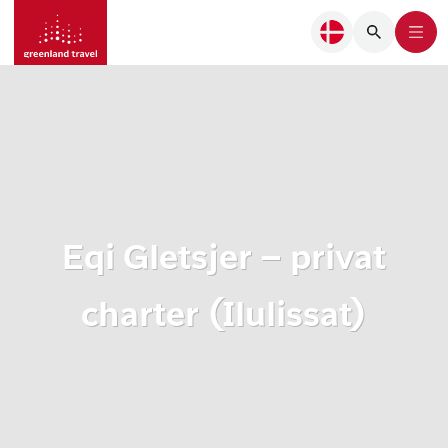
Eqi Gletsjer – privat
charter (Ilulissat)