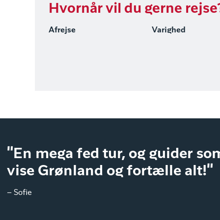
Hvornår vil du gerne rejse
Afrejse
Varighed
"En mega fed tur, og guider som
vise Grønland og fortælle alt!"
– Sofie