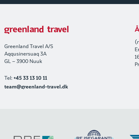
Å
(
Greenland Travel A/S
E
Aqqusinersuaq 3A
1
GL – 3900 Nuuk
P
Tel:
+45 33 13 10 11
team@greenland-travel.dk