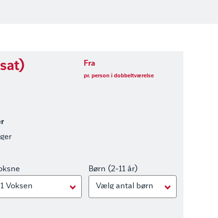
ssat)
Fra
pr. person i dobbeltværelse
er
nger
oksne
Børn (2-11 år)
1 Voksen
Vælg antal børn