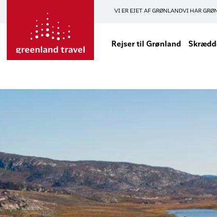
VI ER EJET AF GRØNLAND
VI HAR GRØ
Rejser til Grønland
Skrædde