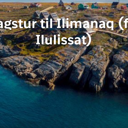
gstur til Ilimanaq (
Ilulissat)