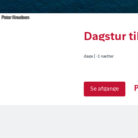
Peter Knudsen
Dagstur ti
dage | -1 nætter
P
Se afgange