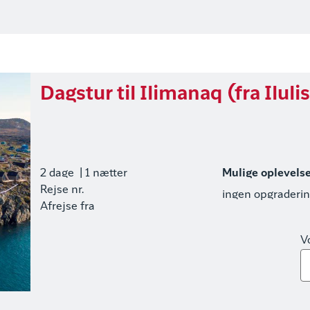
Dagstur til Ilimanaq (fra Iluli
2 dage
| 1 nætter
Mulige oplevels
Rejse nr.
ingen opgraderi
Afrejse fra
V