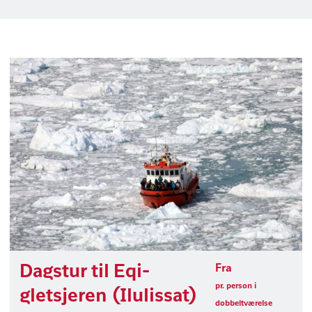
Dagstur til Eqi-
Fra
pr. person i
gletsjeren (Ilulissat)
dobbeltværelse