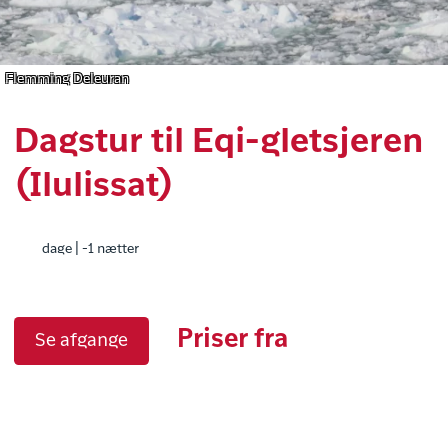
Flemming Deleuran
Dagstur til Eqi-gletsjeren
(Ilulissat)
dage | -1 nætter
Priser fra
Se afgange