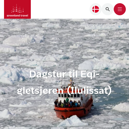
Dagstur til Eqi-
gletsjeren (Ilulissat)