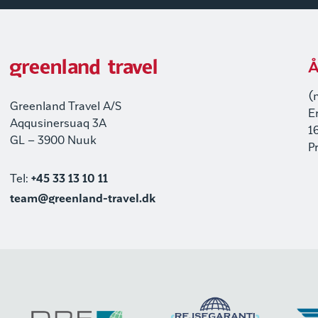
Å
(
Greenland Travel A/S
E
Aqqusinersuaq 3A
1
GL – 3900 Nuuk
P
Tel:
+45 33 13 10 11
team@greenland-travel.dk