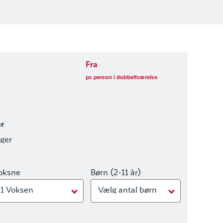
Fra
pr. person i dobbeltværelse
er
nger
oksne
Børn (2-11 år)
1 Voksen
Vælg antal børn