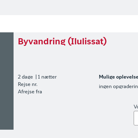
Byvandring (Ilulissat)
2 dage
| 1 nætter
Mulige oplevels
Rejse nr.
ingen opgraderi
Afrejse fra
V