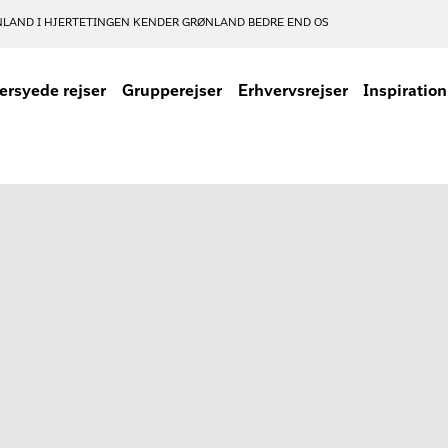
NLAND I HJERTET
INGEN KENDER GRØNLAND BEDRE END OS
rsyede rejser
Grupperejser
Erhvervsrejser
Inspiration