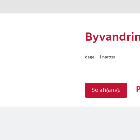
Byvandring
dage | -1 nætter
P
Se afgange