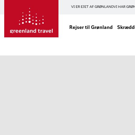
VI ER EJET AF GRØNLAND
VI HAR GRØ
Rejser til Grønland
Skrædde