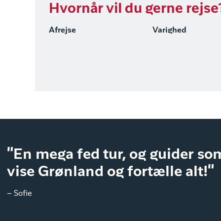
Hvornår vil du gerne rejse
Afrejse
Varighed
"En mega fed tur, og guider som
vise Grønland og fortælle alt!"
– Sofie