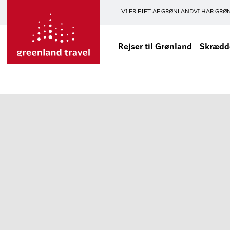
VI ER EJET AF GRØNLAND
VI HAR GRØ
Rejser til Grønland
Skrædde