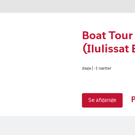
Boat Tour
(Ilulissat
dage | -1 nætter
P
Se afgange