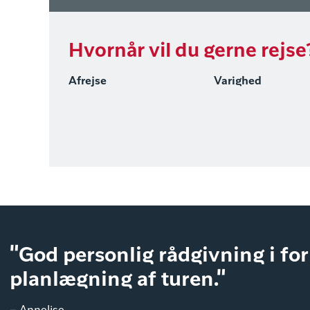
Hvornår vil du gerne rejse
Afrejse
Varighed
"God personlig rådgivning i fo
planlægning af turen."