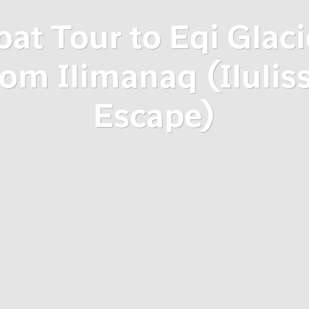
oat Tour to Eqi Glaci
om Ilimanaq (Ilulis
Escape)