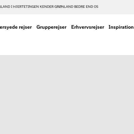
NLAND I HJERTET
INGEN KENDER GRØNLAND BEDRE END OS
rsyede rejser
Grupperejser
Erhvervsrejser
Inspiration