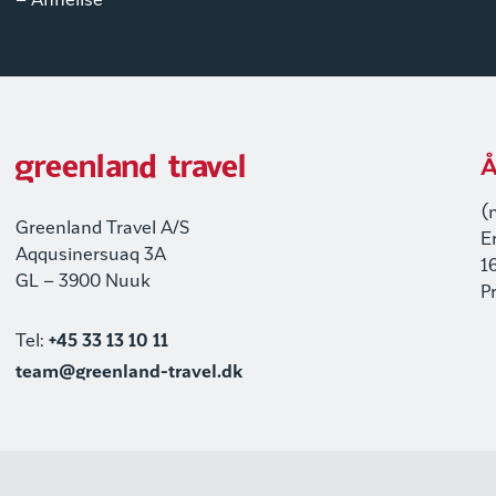
– Annelise
Å
(
Greenland Travel A/S
E
Aqqusinersuaq 3A
1
GL – 3900 Nuuk
P
Tel:
+45 33 13 10 11
team@greenland-travel.dk