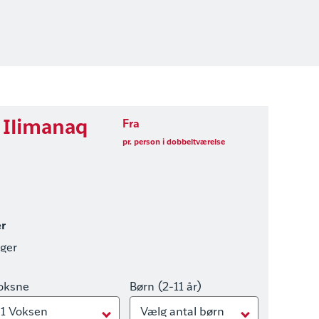
m Ilimanaq
Fra
pr. person i dobbeltværelse
er
nger
oksne
Børn (2-11 år)
1 Voksen
Vælg antal børn