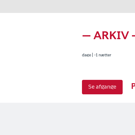
— ARKIV 
dage | -1 nætter
P
Se afgange