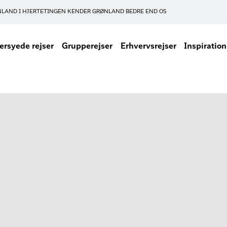
NLAND I HJERTET
INGEN KENDER GRØNLAND BEDRE END OS
rsyede rejser
Grupperejser
Erhvervsrejser
Inspiration