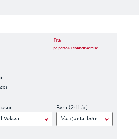
Fra
pr. person i dobbeltværelse
er
nger
oksne
Børn (2-11 år)
1 Voksen
Vælg antal børn