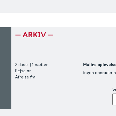
— ARKIV —
2 dage
| 1 nætter
Mulige oplevels
Rejse nr.
ingen opgraderi
Afrejse fra
V