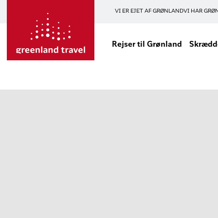
VI ER EJET AF GRØNLAND
VI HAR GRØ
Rejser til Grønland
Skrædde