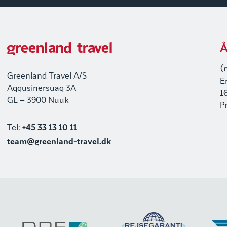
Å
(
Greenland Travel A/S
E
Aqqusinersuaq 3A
1
GL – 3900 Nuuk
P
Tel:
+45 33 13 10 11
team@greenland-travel.dk