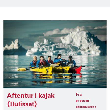
Aftentur i kajak
Fra
pr. person i
(Ilulissat)
dobbeltværelse