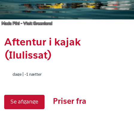
Mads Pihl - Visit Greenland
Aftentur i kajak
(Ilulissat)
dage | -1 nætter
Priser fra
Se afgange