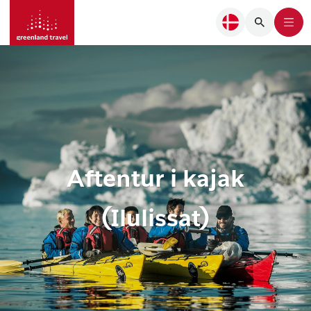
Aftentur i kajak
(Ilulissat)