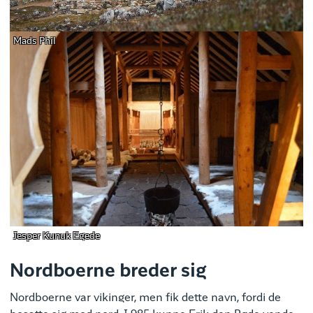
Mads Phil
Jesper Kunuk Egede
Nordboerne breder sig
Nordboerne var vikinger, men fik dette navn, fordi de