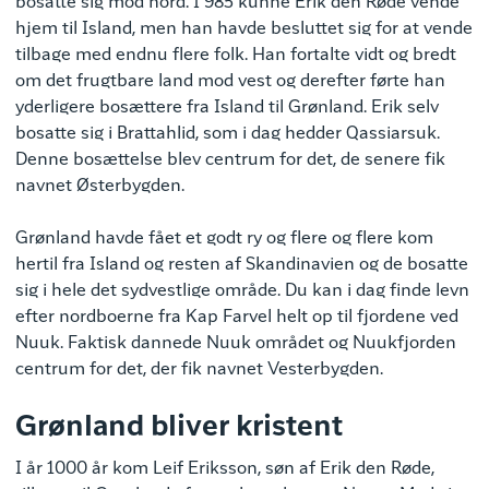
bosatte sig mod nord. I 985 kunne Erik den Røde vende
hjem til Island, men han havde besluttet sig for at vende
tilbage med endnu flere folk. Han fortalte vidt og bredt
om det frugtbare land mod vest og derefter førte han
yderligere bosættere fra Island til Grønland. Erik selv
bosatte sig i Brattahlid, som i dag hedder Qassiarsuk.
Denne bosættelse blev centrum for det, de senere fik
navnet Østerbygden.
Grønland havde fået et godt ry og flere og flere kom
hertil fra Island og resten af Skandinavien og de bosatte
sig i hele det sydvestlige område. Du kan i dag finde levn
efter nordboerne fra Kap Farvel helt op til fjordene ved
Nuuk. Faktisk dannede Nuuk området og Nuukfjorden
centrum for det, der fik navnet Vesterbygden.
Grønland bliver kristent
I år 1000 år kom Leif Eriksson, søn af Erik den Røde,