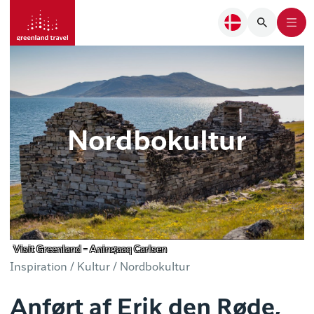
Nordbokultur
Visit Greenland - Aningaaq Carlsen
Inspiration /
Kultur /
Nordbokultur
Anført af Erik den Røde,