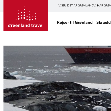
VI ER EJET AF GRØNLAND
VI HAR GRØ
Rejser til Grønland
Skrædde