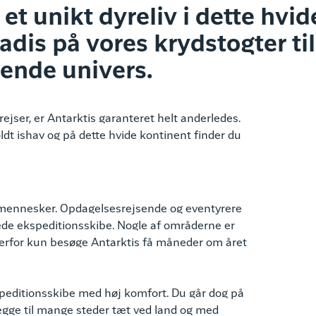
et unikt dyreliv i dette hvid
dis på vores krydstogter til
gende univers.
rejser, er Antarktis garanteret helt anderledes.
ldt ishav og på dette hvide kontinent finder du
r mennesker. Opdagelsesrejsende og eventyrere
rede ekspeditionsskibe. Nogle af områderne er
derfor kun besøge Antarktis få måneder om året
kspeditionsskibe med høj komfort. Du går dog på
gge til mange steder tæt ved land og med