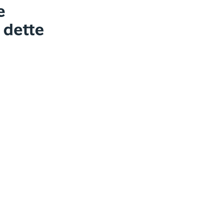
e
 dette