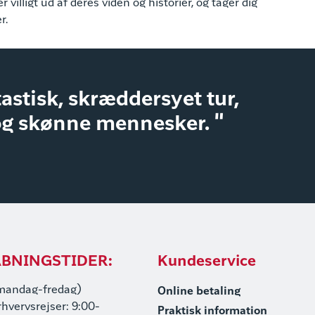
lligt ud af deres viden og historier, og tager dig
r.
astisk, skræddersyet tur,
og skønne mennesker. "
BNINGSTIDER:
Kundeservice
mandag-fredag)
Online betaling
rhvervsrejser: 9:00-
Praktisk information