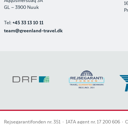
Aqqusinersuaq 3A
1
GL – 3900 Nuuk
P
Tel:
+45 33 13 10 11
team@greenland-travel.dk
Rejsegarantifonden nr. 351
·
IATA agent nr. 17 200 606
·
C