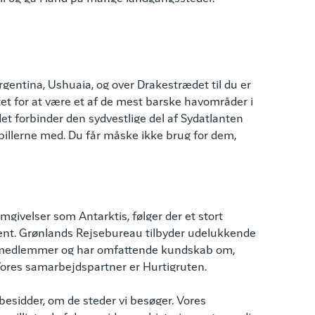
Argentina, Ushuaia, og over Drakestrædet til du er
et for at være et af de mest barske havområder i
et forbinder den sydvestlige del af Sydatlanten
gepillerne med. Du får måske ikke brug for dem,
givelser som Antarktis, følger der et stort
ent. Grønlands Rejsebureau tilbyder udelukkende
TO-medlemmer og har omfattende kundskab om,
Vores samarbejdspartner er Hurtigruten.
esidder, om de steder vi besøger. Vores