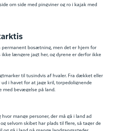
tå side om side med pingviner og ro i kajak med
arktis
en permanent bosætning, men det er hjem for
s ikke længere jagt her, og dyrene er derfor ikke
tmarker til tusindvis af hvaler. Fra dækket eller
 i havet for at jage kril, torpedolignende
øje med bevægelse på land.
 og hvor mange personer, der må gå i land ad
g selvom skibet har plads til flere, så tager de
il og gå i land på mange landgangssteder.