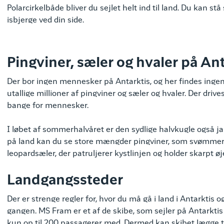
Polarcirkelbåde bliver du sejlet helt ind til land. Du kan s
isbjerge ved din side.
Pingviner, sæler og hvaler på Ant
Der bor ingen mennesker på Antarktis, og her findes ing
utallige millioner af pingviner og sæler og hvaler. Der drive
bange for mennesker.
I løbet af sommerhalvåret er den sydlige halvkugle også jag
på land kan du se store mængder pingviner, som svømmer ud
leopardsæler, der patruljerer kystlinjen og holder skarpt 
Landgangssteder
Der er strenge regler for, hvor du må gå i land i Antarktis
gangen. MS Fram er et af de skibe, som sejler på Antarktis o
kun op til 200 passagerer med. Dermed kan skibet lægge t