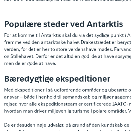
Populære steder ved Antarktis
For at komme til Antarktis skal du via det sydlige punkt i 
fremme ved den antarktiske halvø. Drakestrædet er berygt
verden, for det er her to store verdenshave mødes. Farvand
og Stillehavet. Derfor er det altid en god ide at have søsy
men de er gode at have.
Bæredygtige ekspeditioner
Med ekspeditioner i så udfordrende områder og uberørte om
ansvar – både i henhold til sømandskab og miljøengagem
rejser, hvor alle ekspeditionsteam er certificerede IAA
hvordan man driver miljøvenlig turisme i polare områder. 
De er desuden nøje udvalgt, på grund af den kundskab de b